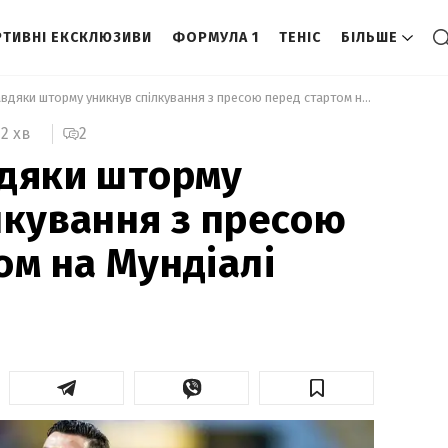
ТИВНІ ЕКСКЛЮЗИВИ
ФОРМУЛА 1
ТЕНІС
БІЛЬШЕ
 Роналду завдяки шторму уникнув спілкування з пресою перед стартом на Мундіалі 
2
2 хв
вдяки шторму
лкування з пресою
ом на Мундіалі