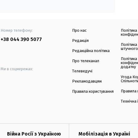
Номер телефону:
Про нас
Політика
конфіден
+38 044 390 5077
Редакція
Політика
штучного
Редакційна політика
Політика
Про телеканал
конфіден
додатку
Ми в соцмережах:
Телеведучі
Угода Ко
Спільнот
Рекламодавцям
Правила 
Правила користування
Технічна
Війна Росії з Україною
Мобілізація в Україні