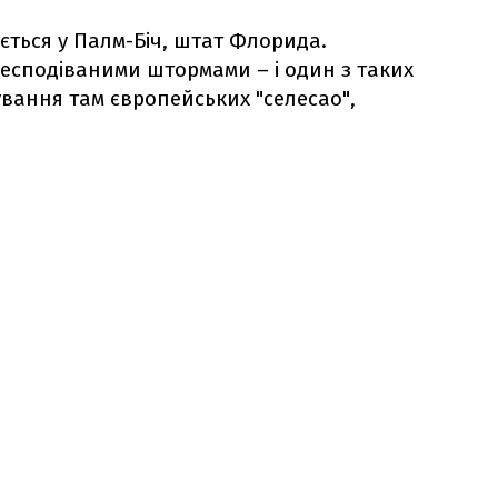
ється у Палм-Біч, штат Флорида.
несподіваними штормами – і один з таких
ування там європейських "селесао",