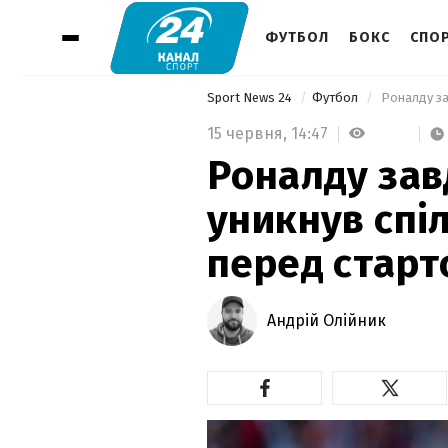
ФУТБОЛ
БОКС
СПОР
Sport News 24
Футбол
15 червня,
14:47
Роналду за
уникнув спі
перед старт
Андрій Олійник