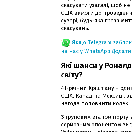
скасувати узагалі, щоб не
США вимоги до проведення
суворі, будь-яка гроза ми
скасувань.
Якщо Telegram забло
на нас у WhatsApp
Додати
Які шанси у Ронал
світу?
41-річний Кріштіану – од
США, Канаді та Мексиці, 
нагода поповнити колекці
З груповим етапом порту
серйозним опонентом вигля