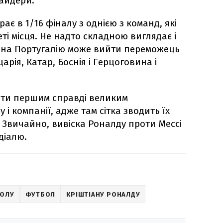
сайдери.
ає в 1/16 фіналу з однією з команд, які
еті місця. Не надто складною виглядає і
е на Португалію може вийти переможець
рія, Катар, Боснія і Герцоговина і
ати першим справді великим
і компанії, адже там сітка зводить їх
 Звичайно, вивіска Роналду проти Мессі
діалю.
БОЛУ
ФУТБОЛ
КРІШТІАНУ РОНАЛДУ