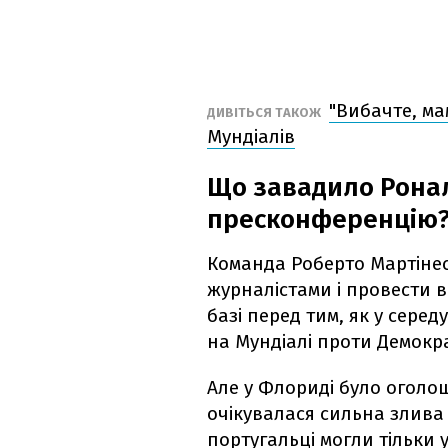
"Вибачте, мам
ДИВІТЬСЯ ТАКОЖ
Мундіалів
Що завадило Рона
пресконференцію
Команда Роберто Мартінес
журналістами і провести в
базі перед тим, як у серед
на Мундіалі проти Демокр
Але у Флориді було огол
очікувалася сильна злива 
португальці могли тільки у