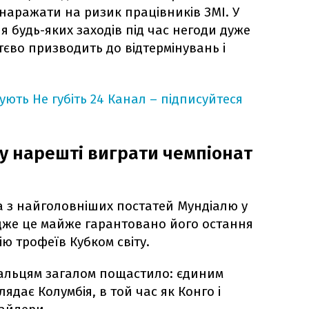
 наражати на ризик працівників ЗМІ. У
 будь-яких заходів під час негоди дуже
ттєво призводить до відтермінувань і
кують
Не губіть 24 Канал – підписуйтеся
ду нарешті виграти чемпіонат
на з найголовніших постатей Мундіалю у
адже це майже гарантовано його остання
ю трофеїв Кубком світу.
гальцям загалом пощастило: єдиним
дає Колумбія, в той час як Конго і