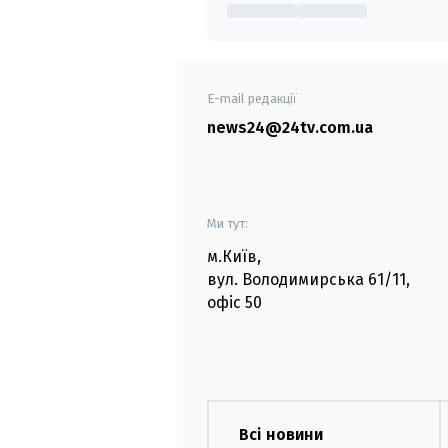
E-mail редакції
news24@24tv.com.ua
Ми тут:
м.Київ
,
вул. Володимирська
61/11,
офіс
50
Всі новини