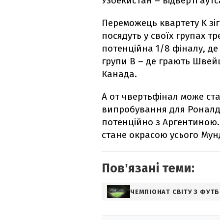
Узбекистан – відверті аут
Переможець квартету K зігр
посядуть у своїх групах тр
потенційна 1/8 фіналу, д
групи B – де грають Швейца
Канада.
А от чвертьфінал може ст
випробування для Роналду 
потенційно з Аргентиною.
стане окрасою усього Мун
Повʼязані теми:
ЧЕМПІОНАТ СВІТУ З ФУТ