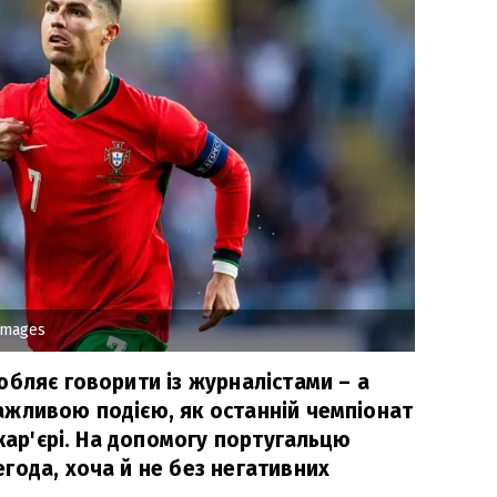
Images
юбляє говорити із журналістами – а
жливою подією, як останній чемпіонат
 кар'єрі. На допомогу португальцю
года, хоча й не без негативних