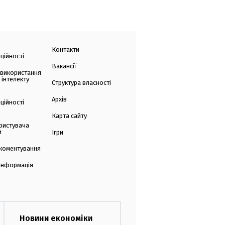
Контакти
ційності
Вакансії
 використання
 інтелекту
Структура власності
Архів
ційності
Карта сайту
ристувача
и
Ігри
коментування
 інформація
Новини економіки