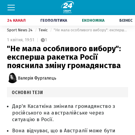
24 КАНАЛ
ГЕОПОЛІТИКА
ЕКОНОМІКА
БІЗНЕС
Sport News 24
Теніс
"Не мала особливого вибору": експерша ракетка Росії пояснила зміну громадянства
1 квітня,
19:51
1
"Не мала особливого вибору":
експерша ракетка Росії
пояснила зміну громадянства
Валерія Фургалець
ОСНОВНІ ТЕЗИ
Дар'я Касаткіна змінила громадянство з
російського на австралійське через
ситуацію в Росії.
Вона відчуває, що в Австралії може бути