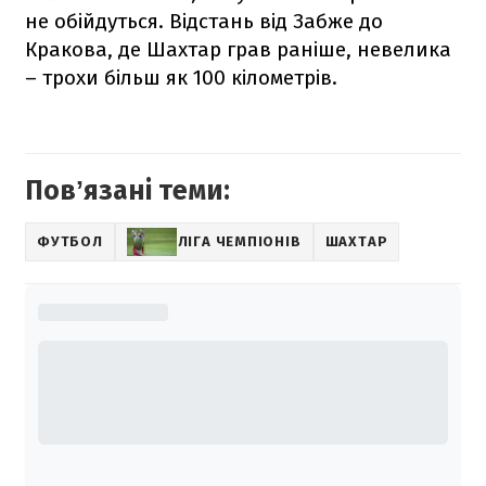
не обійдуться. Відстань від Забже до
Кракова, де Шахтар грав раніше, невелика
– трохи більш як 100 кілометрів.
Повʼязані теми:
ФУТБОЛ
ЛІГА ЧЕМПІОНІВ
ШАХТАР