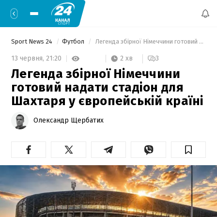
Sport News 24
Футбол
 Легенда збірної Німеччини готовий надати стадіон для Шахтаря у європейській країні 
2 хв
13 червня,
21:20
3
Легенда збірної Німеччини
готовий надати стадіон для
Шахтаря у європейській країні
Олександр Щербатих