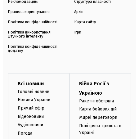
Рекламодавцям
Структура власності
Правила користування
Архів
Політика конфіденційності
Карта сайту
Політика використання
Ігри
штучного інтелекту
Політика конфіденційності
додатку
Всі новини
Війна Росії з
Головні новини
Україною
Новини України
Ракетні обстріли
Прямий ефір
Карта бойових дій
Відеоновини
Мирні переговори
Аудіоновини
Повітряна тривога в
Україні
Погода