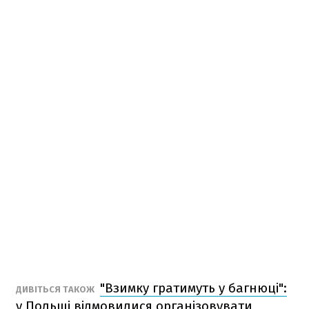
"Взимку гратимуть у багнюці":
ДИВІТЬСЯ ТАКОЖ
у Польщі відмовилися організовувати