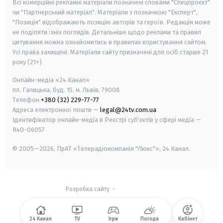
Всі комерційні рекламні матеріали позначені словами "Спецпроєкт"
чи "Партнерський матеріал". Матеріали з позначкою "Експерт",
"Позиція" відображають позицію авторів та героїв. Редакція може
не поділяти їхніх поглядів. Детальніше щодо реклами та правил
цитування можна ознайомитись в правилах користування сайтом.
Усі права захищені.
Матеріали сайту призначені для осіб старше
21
року (21+)
Онлайн-медіа «24 Канал»
пл. Галицька, буд. 15, м. Львів, 79008
Телефон
+380 (32) 229-77-77
Адреса електронної пошти —
legal@24tv.com.ua
Ідентифікатор онлайн-медіа в Реєстрі суб'єктів у сфері медіа —
R40-06057
© 2005—2026,
ПрАТ «Телерадіокомпанія "Люкс"», 24 Канал.
Розробка сайту
-
24 Канал
TV
Ігри
Погода
Кабінет