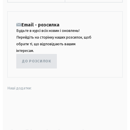
Email - розсилка
Будьте в курсі всіх новин і оновлень!
Перейдіть на сторінку наших розсилок, щоб
обрати ті, що відповідають вашим
інтересам.
ДО РОЗСИЛОК
Наші додатки:
android
apple
smart tv
samsung smart tv