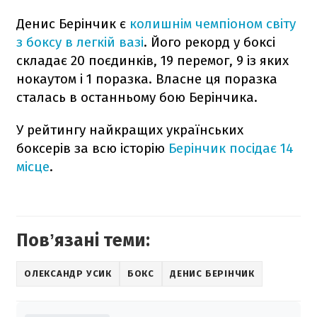
Денис Берінчик є
колишнім чемпіоном світу
з боксу в легкій вазі
. Його рекорд у боксі
складає 20 поєдинків, 19 перемог, 9 із яких
нокаутом і 1 поразка. Власне ця поразка
сталась в останньому бою Берінчика.
У рейтингу найкращих українських
боксерів за всю історію
Берінчик посідає 14
місце
.
Повʼязані теми:
ОЛЕКСАНДР УСИК
БОКС
ДЕНИС БЕРІНЧИК