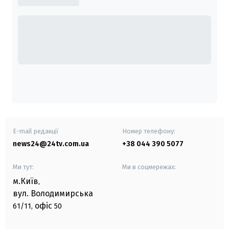
E-mail редакції
Номер телефону:
news24@24tv.com.ua
+38 044 390 5077
Ми тут:
Ми в соцмережах:
м.Київ
,
вул. Володимирська
офіс
61/11,
50