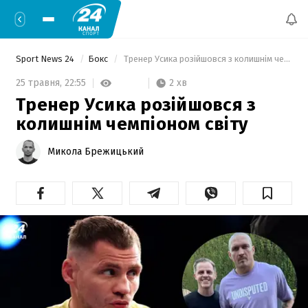
Sport News 24
Бокс
 Тренер Усика розійшовся з колишнім чемпіоном світу 
2 хв
25 травня,
22:55
Тренер Усика розійшовся з
колишнім чемпіоном світу
Микола Брежицький