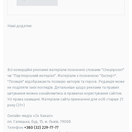
Наші додатки:
android
apple
smart tv
samsung smart tv
Всі комерційні рекламні матеріали позначені словами "Спецпроєкт"
чи "Партнерський матеріал". Матеріали з позначкою "Експерт",
"Позиція" відображають позицію авторів та героїв. Редакція може
не поділяти їхніх поглядів. Детальніше щодо реклами та правил
цитування можна ознайомитись в правилах користування сайтом.
Усі права захищені.
Матеріали сайту призначені для осіб старше
21
року (21+)
Онлайн-медіа «24 Канал»
пл. Галицька, буд. 15, м. Львів, 79008
Телефон
+380 (32) 229-77-77