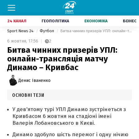
24 КАНАЛ
ГЕОПОЛІТИКА
ЕКОНОМІКА
БІЗНЕС
Sport News 24
Футбол
Битва чинних призерів УПЛ: онлайн-трансляція матчу Динамо – Кривбас
6 жовтня,
17:56
2
Битва чинних призерів УПЛ:
онлайн-трансляція матчу
Динамо – Кривбас
Денис Іваненко
ОСНОВНІ ТЕЗИ
У дев'ятому турі УПЛ Динамо зустрінеться з
Кривбасом 6 жовтня на стадіоні імені
Валерія Лобановського в Києві.
Динамо здобуло шість перемог і одну нічию