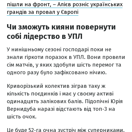
пішли на фронт, – Алієв розніс українських
грандів за провал у Європі
Чи зможуть кияни повернути
собі лідерство в УПЛ
У нинішньому сезоні господарі поки не
знали гіркоти поразок в УПЛ. Вони провели
сім матчів, у яких здобули шість перемог та
одного разу було зафіксовано нічию.
Криворізький колектив зіграв таку ж
кількість поєдинків і має у своєму активі
одинадцять залікових балів. Підопічні Юрія
Вернидуба наразі відстають від топ-3 на
шість очок.
Це буде 52-га очна зустріч між суперниками.