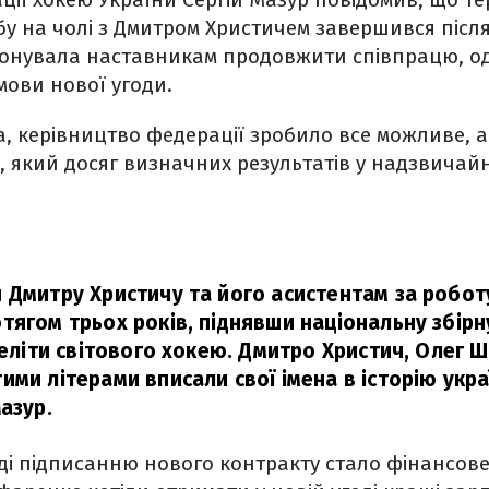
у на чолі з Дмитром Христичем завершився після
онувала наставникам продовжити співпрацю, о
мови нової угоди.
, керівництво федерації зробило все можливе, а
 який досяг визначних результатів у надзвичай
 Дмитру Христичу та його асистентам за роботу
тягом трьох років, піднявши національну збірну
 еліти світового хокею. Дмитро Христич, Олег 
ими літерами вписали свої імена в історію укр
азур.
ді підписанню нового контракту стало фінансов