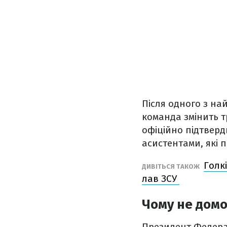
Після одного з на
команда змінить 
офіційно підтверд
асистентами, які 
Голк
ДИВІТЬСЯ ТАКОЖ
лав ЗСУ
Чому не домо
Президент Федерац