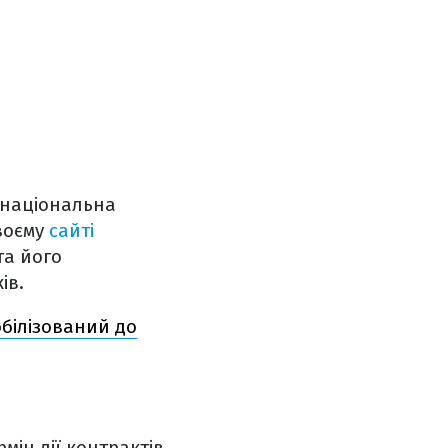
ю національна
воєму
сайті
та його
ів.
обілізований до
мін дії контрактів