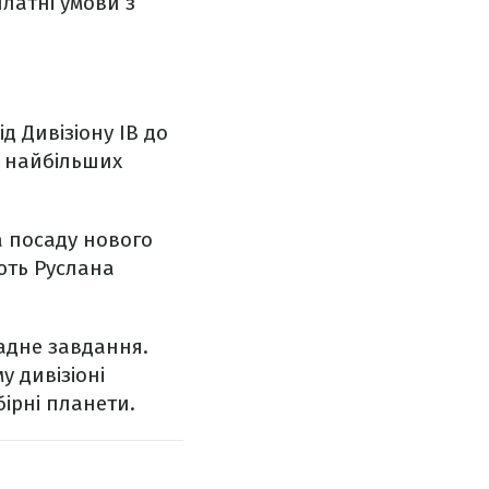
платні умови з
 Дивізіону IB до
з найбільших
а посаду нового
ють Руслана
адне завдання.
у дивізіоні
бірні планети.