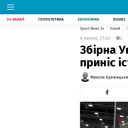
24 КАНАЛ
ГЕОПОЛІТИКА
ЕКОНОМІКА
БІЗНЕС
Sport News 24
Хокей
З
6 липня,
21:43
2
Збірна У
приніс і
Микола Брежицьки