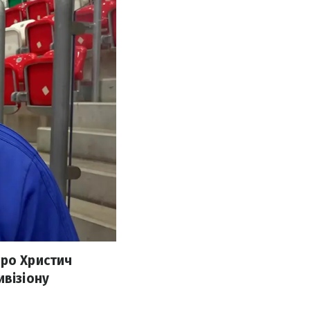
тро Христич
ивізіону