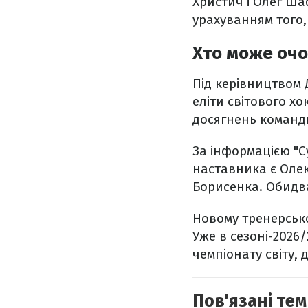
Христич і Олег Ша
урахуванням того,
Хто може очо
Під керівництвом 
еліти світового х
досягнень команди
За інформацією "С
наставника є Олек
Борисенка. Обидва
Новому тренерськ
Уже в сезоні-2026
чемпіонату світу, 
Пов'язані тем