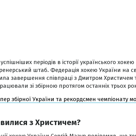
йуспішніших періодів в історії українського хоке
тренерський штаб. Федерація хокею України на с
ила завершення співпраці з Дмитром Христичем 
працювали зі збірною протягом останніх трьох рок
іпер збірної України та рекордсмен чемпіонату м
вилися з Христичем?
ії хокею України Сергій Мазур повідомив, що тер