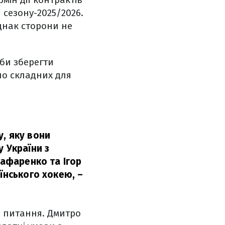
 сезону-2025/2026.
днак сторони не
би зберегти
но складних для
, яку вони
 України з
Шафаренко та Ігор
аїнського хокею,
–
е питання. Дмитро