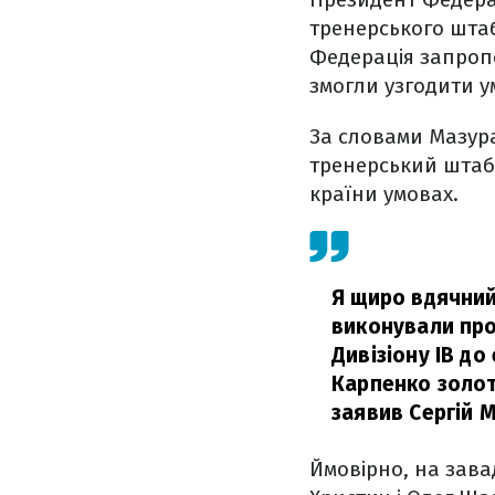
тренерського штаб
Федерація запроп
змогли узгодити у
За словами Мазура
тренерський штаб,
країни умовах.
Я щиро вдячний
виконували про
Дивізіону IB до
Карпенко золот
заявив Сергій М
Ймовірно, на зава