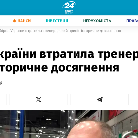
ФІНАНСИ
ІНВЕСТИЦІЇ
НЕРУХОМІСТЬ
ПРАВ
бірна України втратила тренера, який приніс історичне досягнення
країни втратила тренер
сторичне досягнення
й