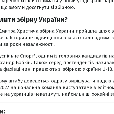
фаренко хотіли отримати у новій угоді кращі зар
 що змогли досягнути зі збірною.
лити збірну України?
Дмитра Христича збірна України пройшла шлях від
окею. Історичне підвищення в класі стало одним і
 за роки незалежності.
успільне Спорт", одним із головних кандидатів н
сандр Бобкін. Також серед претендентів назива
 фахівці нині працюють зі збірною України U-18.
ому штабу доведеться одразу вирішувати надскл
/2027 національна команда виступатиме в елітном
де на українців чекатимуть найсильніші хокейні з
и: