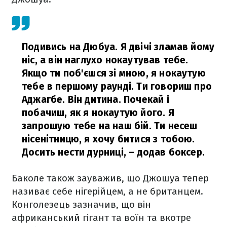
Подивись на Дюбуа. Я двічі зламав йому
ніс, а він наглухо нокаутував тебе.
Якщо ти поб'єшся зі мною, я нокаутую
тебе в першому раунді. Ти говориш про
Аджагбе. Він дитина. Почекай і
побачиш, як я нокаутую його. Я
запрошую тебе на наш бій. Ти несеш
нісенітницю, я хочу битися з тобою.
Досить нести дурниці,
– додав боксер.
Баколе також зауважив, що Джошуа тепер
називає себе нігерійцем, а не британцем.
Конголезець зазначив, що він
африканський гігант та воїн та вкотре