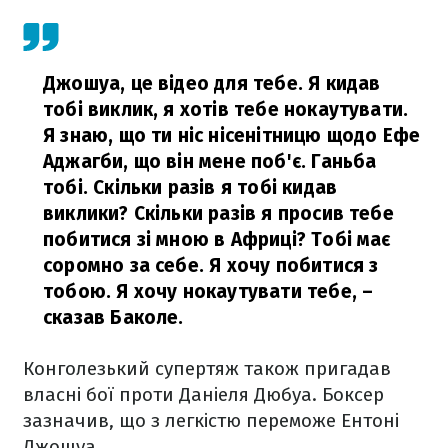
Джошуа, це відео для тебе. Я кидав
тобі виклик, я хотів тебе нокаутувати.
Я знаю, що ти ніс нісенітницю щодо Ефе
Аджагби, що він мене поб'є. Ганьба
тобі. Скільки разів я тобі кидав
виклики? Скільки разів я просив тебе
побитися зі мною в Африці? Тобі має
соромно за себе. Я хочу побитися з
тобою. Я хочу нокаутувати тебе,
–
сказав Баколе.
Конголезький супертяж також пригадав
власні бої проти Даніеля Дюбуа. Боксер
зазначив, що з легкістю переможе Ентоні
Джошуа.