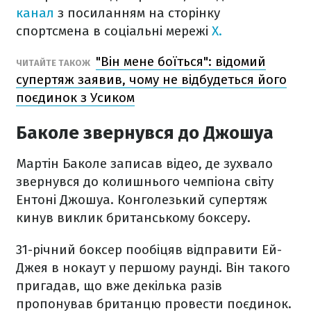
канал
з посиланням на сторінку
спортсмена в соціальні мережі
Х.
"Він мене боїться": відомий
ЧИТАЙТЕ ТАКОЖ
супертяж заявив, чому не відбудеться його
поєдинок з Усиком
Баколе звернувся до Джошуа
Мартін Баколе записав відео, де зухвало
звернувся до колишнього чемпіона світу
Ентоні Джошуа. Конголезький супертяж
кинув виклик британському боксеру.
31-річний боксер пообіцяв відправити Ей-
Джея в нокаут у першому раунді. Він такого
пригадав, що вже декілька разів
пропонував британцю провести поєдинок.