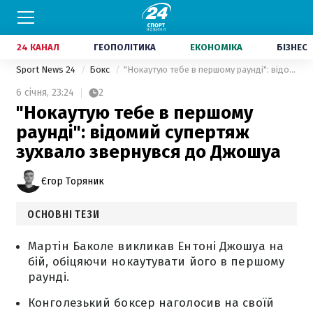
24 КАНАЛ
ГЕОПОЛІТИКА
ЕКОНОМІКА
БІЗНЕС
Sport News 24
Бокс
"Нокаутую тебе в першому раунді": відомий супертяж зухвало звернувся до Джошуа
6 січня,
23:24
2
"Нокаутую тебе в першому
раунді": відомий супертяж
зухвало звернувся до Джошуа
Єгор Торяник
ОСНОВНІ ТЕЗИ
Мартін Баколе викликав Ентоні Джошуа на
бій, обіцяючи нокаутувати його в першому
раунді.
Конголезький боксер наголосив на своїй