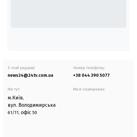
E-mail редакції
Номер телефону:
news24@24tv.com.ua
+38 044 390 5077
Ми тут:
Ми в соцмережах:
м.Київ
,
вул. Володимирська
офіс
61/11,
50