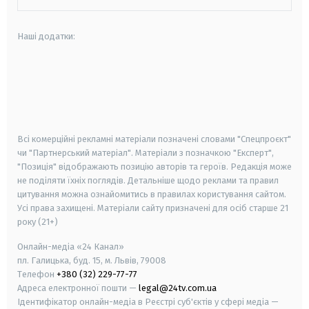
Наші додатки:
android
apple
smart tv
samsung smart tv
Всі комерційні рекламні матеріали позначені словами "Спецпроєкт"
чи "Партнерський матеріал". Матеріали з позначкою "Експерт",
"Позиція" відображають позицію авторів та героїв. Редакція може
не поділяти їхніх поглядів. Детальніше щодо реклами та правил
цитування можна ознайомитись в правилах користування сайтом.
Усі права захищені.
Матеріали сайту призначені для осіб старше
21
року (21+)
Онлайн-медіа «24 Канал»
пл. Галицька, буд. 15, м. Львів, 79008
Телефон
+380 (32) 229-77-77
Адреса електронної пошти —
legal@24tv.com.ua
Ідентифікатор онлайн-медіа в Реєстрі суб'єктів у сфері медіа —