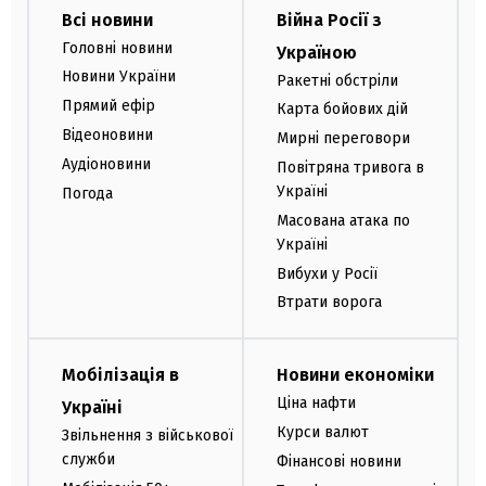
Всі новини
Війна Росії з
Головні новини
Україною
Новини України
Ракетні обстріли
Прямий ефір
Карта бойових дій
Відеоновини
Мирні переговори
Аудіоновини
Повітряна тривога в
Україні
Погода
Масована атака по
Україні
Вибухи у Росії
Втрати ворога
Мобілізація в
Новини економіки
Ціна нафти
Україні
Курси валют
Звільнення з військової
служби
Фінансові новини