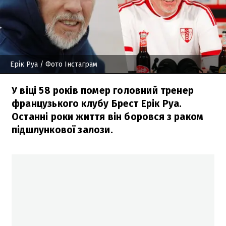
Ерік Руа
/ Фото Інстаграм
У віці 58 років помер головний тренер
французького клубу Брест Ерік Руа.
Останні роки життя він боровся з раком
підшлункової залози.