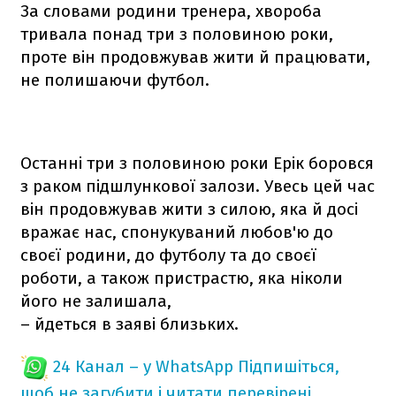
За словами родини тренера, хвороба
тривала понад три з половиною роки,
проте він продовжував жити й працювати,
не полишаючи футбол.
Останні три з половиною роки Ерік боровся
з раком підшлункової залози. Увесь цей час
він продовжував жити з силою, яка й досі
вражає нас, спонукуваний любов'ю до
своєї родини, до футболу та до своєї
роботи, а також пристрастю, яка ніколи
його не залишала,
– йдеться в заяві близьких.
24 Канал – у WhatsApp
Підпишіться,
щоб не загубити і читати перевірені