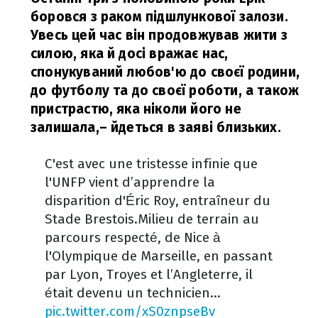
боровся з раком підшлункової залози.
Увесь цей час він продовжував жити з
силою, яка й досі вражає нас,
спонукуваний любов'ю до своєї родини,
до футболу та до своєї роботи, а також
пристрастю, яка ніколи його не
залишала,
– йдеться в заяві близьких.
C'est avec une tristesse infinie que
l'UNFP vient d’apprendre la
disparition d'Éric Roy, entraîneur du
Stade Brestois.
Milieu de terrain au
parcours respecté, de Nice à
l'Olympique de Marseille, en passant
par Lyon, Troyes et l’Angleterre, il
était devenu un technicien…
pic.twitter.com/xS0znpseBv