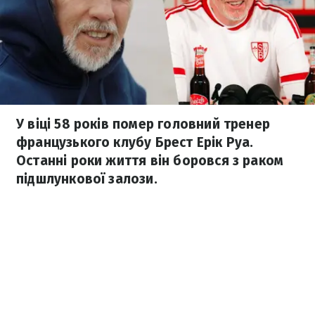
У віці 58 років помер головний тренер
французького клубу Брест Ерік Руа.
Останні роки життя він боровся з раком
підшлункової залози.