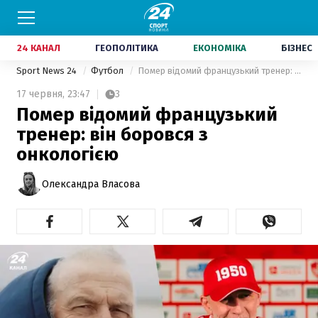
24 КАНАЛ
ГЕОПОЛІТИКА
ЕКОНОМІКА
БІЗНЕС
Sport News 24
Футбол
Помер відомий французький тренер: він боровся з онкологією
17 червня,
23:47
3
Помер відомий французький
тренер: він боровся з
онкологією
Олександра Власова