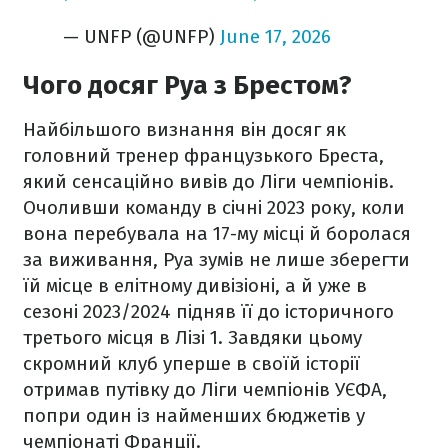
— UNFP (@UNFP)
June 17, 2026
Чого досяг Руа з Брестом?
Найбільшого визнання він досяг як
головний тренер французького Бреста,
який сенсаційно вивів до Ліги чемпіонів.
Очоливши команду в січні 2023 року, коли
вона перебувала на 17-му місці й боролася
за виживання, Руа зумів не лише зберегти
їй місце в елітному дивізіоні, а й уже в
сезоні 2023/2024 підняв її до історичного
третього місця в Лізі 1. Завдяки цьому
скромний клуб уперше в своїй історії
отримав путівку до Ліги чемпіонів УЄФА,
попри один із найменших бюджетів у
чемпіонаті Франції.