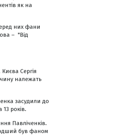
ентів як на
Серед них фани
ова – "Від
 Києва Сергія
лочину належать
лченка засудили до
 13 років.
ення Павліченків.
лодший був фаном