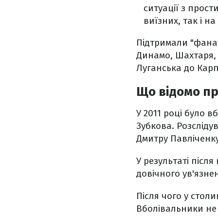
ситуації з прос
виїзних, так і н
Підтримали "фанат
Динамо, Шахтаря, Д
Луганська до Карп
Що відомо пр
У 2011 році було 
Зубкова. Розсліду
Дмитру Павліченку
У результаті після
довічного ув'язнен
Після чого у стол
Вболівальники не