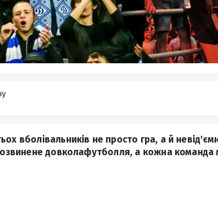
ну
ох вболівальників не просто гра, а й невід'єм
 розвинене довколафутболля, а кожна команда