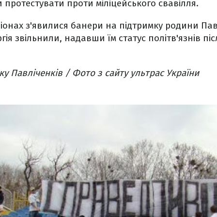
 протестувати проти міліцейського свавілля.
діонах з'явилися банери на підтримку родини Павл
гія звільнили, надавши їм статус політв'язнів пі
ку Павліченків / Фото з сайту ультрас України