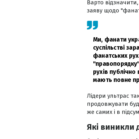
Варто відзначити,
заяву щодо "фанат
Ми, фанати укр
суспільстві зар
фанатських рух
"правопорядку"
рухів публічно
мають повне п
Лідери ультрас та
продовжувати будь
же самих і в підсу
Які виникли 