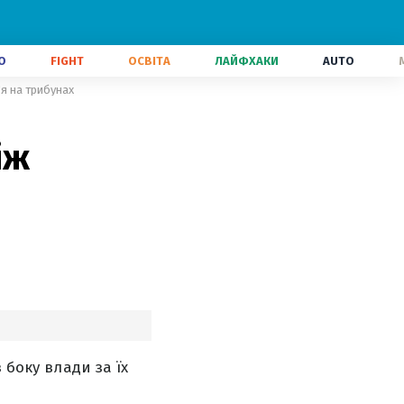
О
FIGHT
ОСВІТА
ЛАЙФХАКИ
AUTO
'я на трибунах
іж
 боку влади за їх