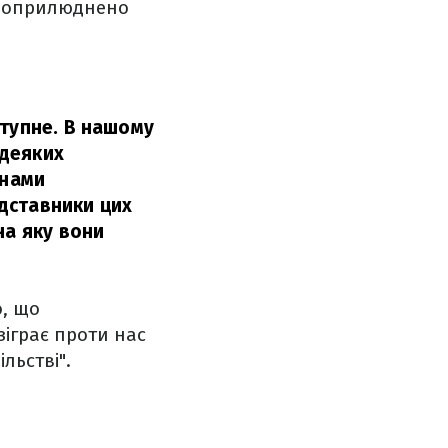
о оприлюднено
ступне. В нашому
 деяких
анами
дставники цих
на яку вони
о, що
зіграє проти нас
льстві".