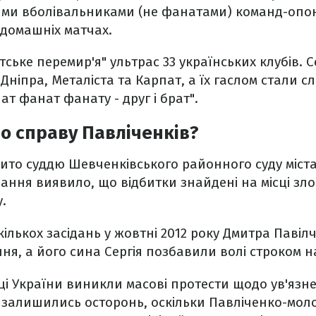
тими вболівальниками (не фанатами) команд-опон
а домашніх матчах.
ське перемир'я" ультрас 33 українських клубів. 
ніпра, Металіста та Карпат, а їх гаслом стали сл
ат фанат фанату - друг і брат".
о справу Павліченків?
вбито суддю Шевченківського районного суду міста
вання виявило, що відбитки знайдені на місці з
.
 кількох засідань у жовтні 2012 року Дмитра Паві
ня, а його сина Сергія позбавили волі строком на
иці України виникли масові протести щодо ув'язн
 залишились осторонь, оскільки Павліченко-мо