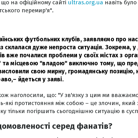
 що на офіційному сайті
ultras.org.ua
навіть бул
ського перемир'я".
аїнських футбольних клубів, заявляємо про на
аз склалася дуже непроста ситуація. Зокрема, у
ів вже почалися проблеми у своїх містах з орг
 та місцевою "владою" виключно тому, що пре
 висловили свою мирну, громадянську позицію, 
раво,
– йдеться у заяві.
кож наголосили, що: "У зв'язку з цим ми вважаєм
-які протистояння між собою – це злочин, який 
мку тільки погіршить сьогоднішню ситуацію в суспі
домовленості серед фанатів?