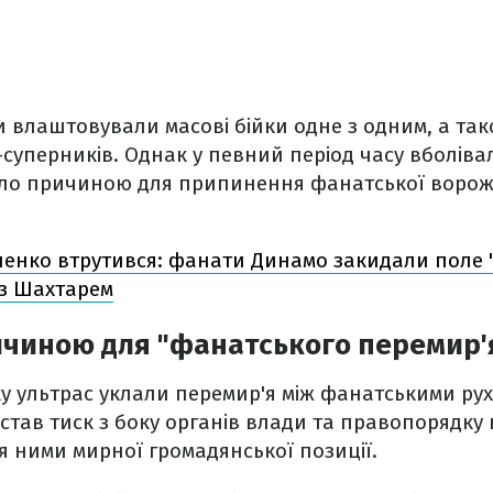
и влаштовували масові бійки одне з одним, а та
-суперників. Однак у певний період часу вболів
ало причиною для припинення фанатської ворожн
енко втрутився: фанати Динамо закидали поле 
 з Шахтарем
чиною для "фанатського перемир'я
ку ультрас уклали перемир'я між фанатськими рух
став тиск з боку органів влади та правопорядку
 ними мирної громадянської позиції.