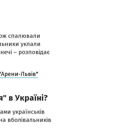
кож спалювали
альники уклали
ечі – розповідає
"Арени-Львів"
" в Україні?
ами українськів
 на вболівальників