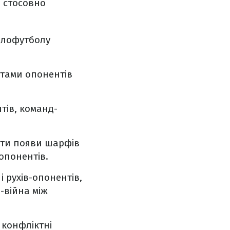
и стосовно
колофутболу
тами опонентів
тів, команд-
ити появи шарфів
опонентів.
 рухів-опонентів,
і-війна між
 конфліктні