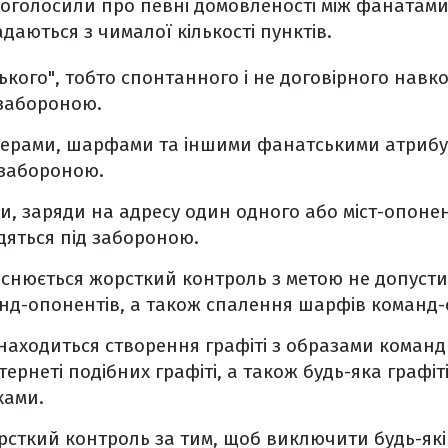
ві оголосили про певні домовленості між фанатам
адаються з чималої кількості пунктів.
ського", тобто спонтанного і не договірного нав
 забороною.
нерами, шарфами та іншими фанатськими атрибу
 забороною.
и, заряди на адресу один одного або міст-опонен
дяться під забороною.
йснюється жорсткий контроль з метою не допуст
нд-опонентів, а також спалення шарфів команд-
аходиться створення графіті з образами команд і
нтернеті подібних графіті, а також будь-яка графіт
хами.
рсткий контроль за тим, щоб виключити будь-які