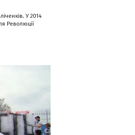
іченків. У 2014
сля Революції