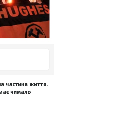
на частина життя.
 має чимало