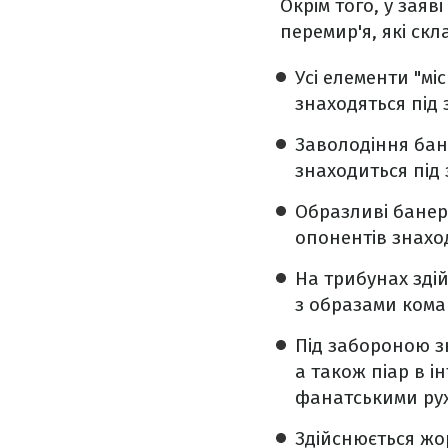
Окрім того, у зая
перемир'я, які скл
Усі елементи "мі
знаходяться під
Заволодіння ба
знаходиться під
Образливі банер
опонентів знахо
На трибунах зді
з образами кома
Під забороною зн
а також піар в і
фанатськими ру
Здійснюється жо