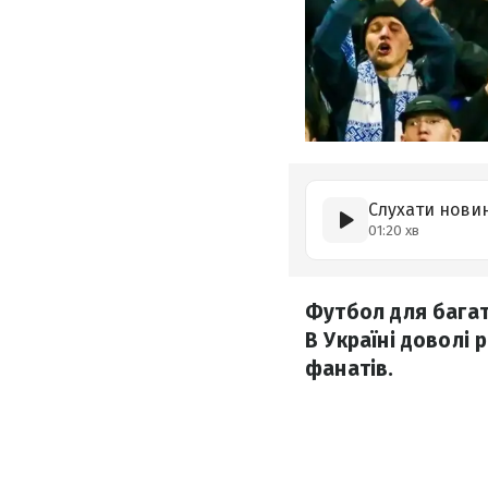
Слухати нови
01:20 хв
Футбол для багать
В Україні доволі
фанатів.