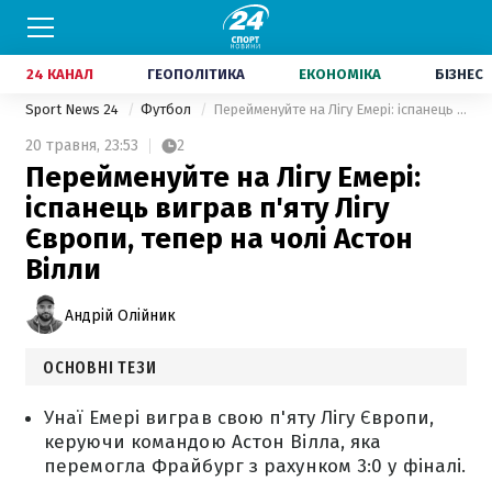
24 КАНАЛ
ГЕОПОЛІТИКА
ЕКОНОМІКА
БІЗНЕС
Sport News 24
Футбол
Перейменуйте на Лігу Емері: іспанець виграв п'яту Лігу Європи, тепер на чолі Астон Вілли
20 травня,
23:53
2
Перейменуйте на Лігу Емері:
іспанець виграв п'яту Лігу
Європи, тепер на чолі Астон
Вілли
Андрій Олійник
ОСНОВНІ ТЕЗИ
Унаї Емері виграв свою п'яту Лігу Європи,
керуючи командою Астон Вілла, яка
перемогла Фрайбург з рахунком 3:0 у фіналі.