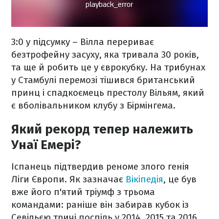
3:0 у підсумку – Вілла перериває
безтрофейну засуху, яка тривала 30 років,
та ще й робить це у єврокубку. На трибунах
у Стамбулі перемозі тішився британський
принц і спадкоємець престолу Вільям, який
є вболівальником клубу з Бірмінгема.
Який рекорд тепер належить
Унаї Емері?
Іспанець підтвердив реноме злого генія
Ліги Європи. Як зазначає
Вікіпедія
, це був
вже його п'ятий тріумф з трьома
командами: раніше він забирав кубок із
Севільєю тричі поспіль у 2014, 2015 та 2016