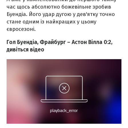
час щось абсолютно божевільне зробив
Буендіа. Його удар дугою у дев'ятку точно
стане одним із найкращих у цьому
євросезоні.
Гол Буендіа, Фрайбург – Астон Вілла 0:2,
дивіться відео