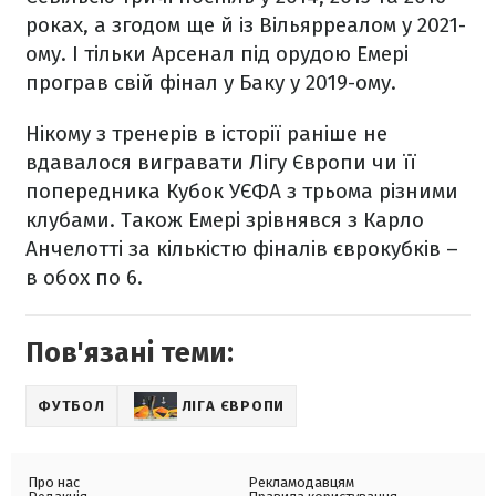
роках, а згодом ще й із Вільярреалом у 2021-
ому. І тільки Арсенал під орудою Емері
програв свій фінал у Баку у 2019-ому.
Нікому з тренерів в історії раніше не
вдавалося вигравати Лігу Європи чи її
попередника Кубок УЄФА з трьома різними
клубами. Також Емері зрівнявся з Карло
Анчелотті за кількістю фіналів єврокубків –
в обох по 6.
Пов'язані теми:
ФУТБОЛ
ЛІГА ЄВРОПИ
Про нас
Рекламодавцям