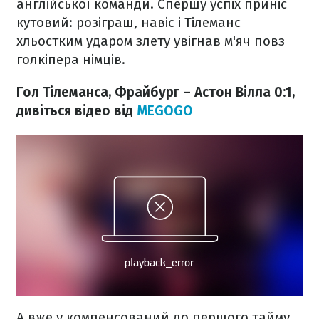
англійської команди. Спершу успіх приніс
кутовий: розіграш, навіс і Тілеманс
хльостким ударом злету увігнав м'яч повз
голкіпера німців.
Гол Тілеманса, Фрайбург – Астон Вілла 0:1,
дивіться відео від
MEGOGO
А вже у компенсований до першого тайму