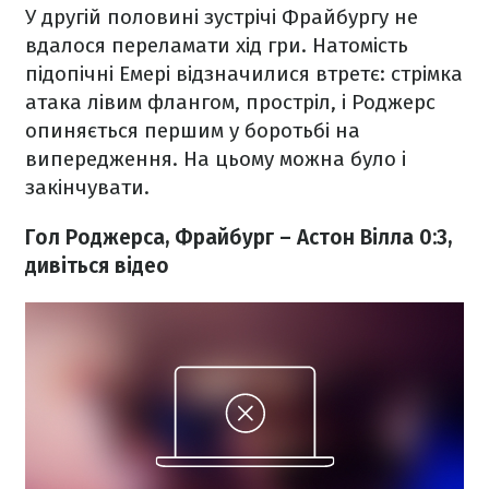
У другій половині зустрічі Фрайбургу не
вдалося переламати хід гри. Натомість
підопічні Емері відзначилися втретє: стрімка
атака лівим флангом, простріл, і Роджерс
опиняється першим у боротьбі на
випередження. На цьому можна було і
закінчувати.
Гол Роджерса, Фрайбург – Астон Вілла 0:3,
дивіться відео