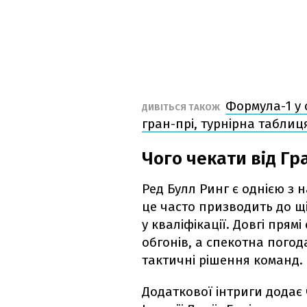
Формула-1 у 
ДИВІТЬСЯ ТАКОЖ
гран-прі, турнірна таблиця
Чого чекати від Гра
Ред Булл Ринг є однією з 
це часто призводить до щі
у кваліфікації. Довгі пря
обгонів, а спекотна погод
тактичні рішення команд.
Додаткової інтриги додає 