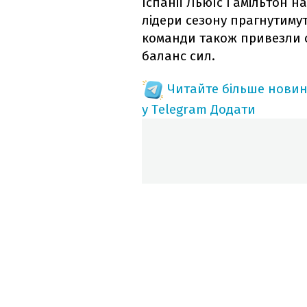
Іспанії Льюїс Гамільтон на
лідери сезону прагнутимут
команди також привезли о
баланс сил.
Читайте більше новин
у Telegram
Додати