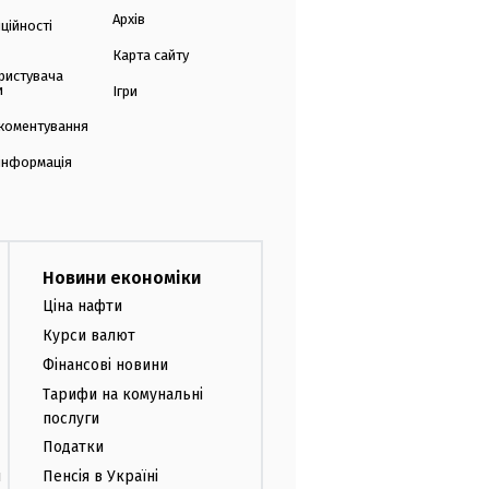
Архів
ційності
Карта сайту
ристувача
и
Ігри
коментування
 інформація
Новини економіки
Ціна нафти
Курси валют
Фінансові новини
Тарифи на комунальні
послуги
Податки
и
Пенсія в Україні