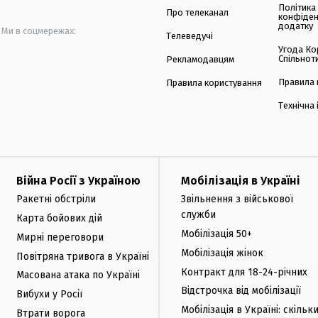
Політика
Про телеканал
конфіден
додатку
Ми в соцмережах:
Телеведучі
Угода Ко
Спільнот
Рекламодавцям
Правила 
Правила користування
Технічна
Війна Росії з Україною
Мобілізація в Україні
Ракетні обстріли
Звільнення з військової
служби
Карта бойових дій
Мобілізація 50+
Мирні переговори
Мобілізація жінок
Повітряна тривога в Україні
Контракт для 18-24-річних
Масована атака по Україні
Відстрочка від мобілізації
Вибухи у Росії
Мобілізація в Україні: скільк
Втрати ворога