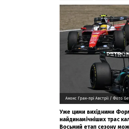
Анонс Гран-прі Австрії
/ Фото Ge
Уже цими вихідними Форм
найдинамічніших трас кал
Восьмий етап сезону мож