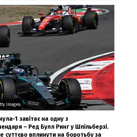
tty Images
ула-1 завітає на одну з
ендаря – Ред Булл Ринг у Шпільберзі.
е суттєво вплинути на боротьбу за