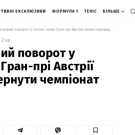
ТИВНІ ЕКСКЛЮЗИВИ
ФОРМУЛА 1
ТЕНІС
БІЛЬШЕ
 Битва за новий поворот у сезоні: чому Гран-прі Австрії може перевернути чемпіонат Формули-1 
2 хв
вий поворот у
 Гран-прі Австрії
ернути чемпіонат