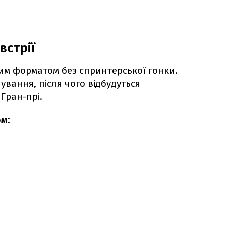
встрії
им форматом без спринтерської гонки.
ування, після чого відбудуться
 Гран-прі.
м:
0