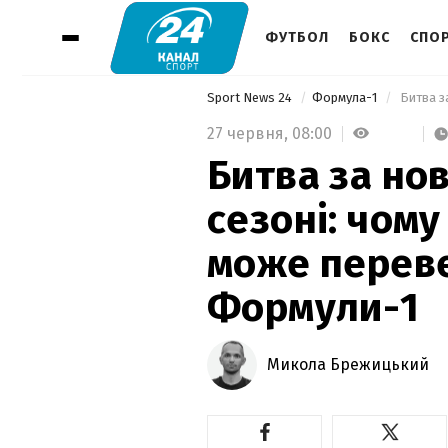
ФУТБОЛ
БОКС
СПОР
Sport News 24
Формула-1
27 червня,
08:00
Битва за но
сезоні: чому
може перев
Формули-1
Микола Брежицький