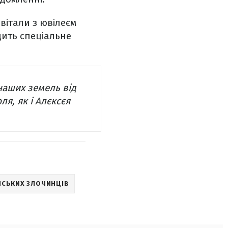
вітали з ювілеєм
дить спеціальне
наших земель від
ля, як і Алєксєя
ІЙСЬКИХ ЗЛОЧИНЦІВ