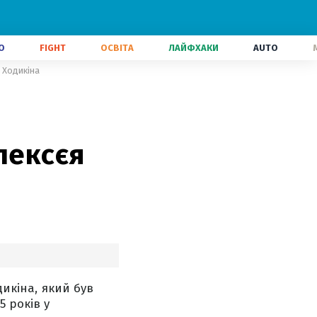
О
FIGHT
ОСВІТА
ЛАЙФХАКИ
AUTO
я Ходикіна
лексєя
дикіна, який був
 років у