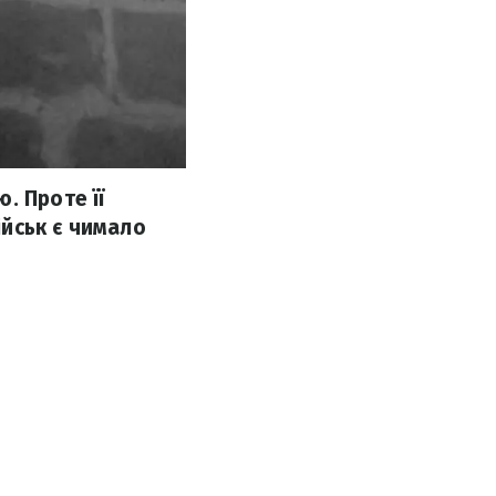
. Проте її
ійськ є чимало