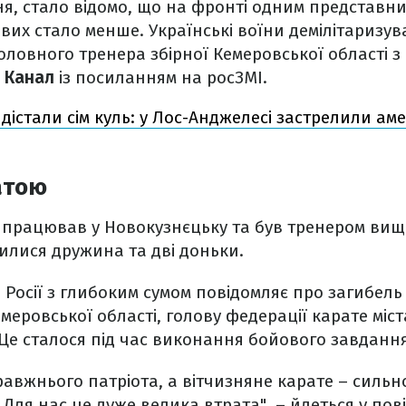
тня, стало відомо, що на фронті одним представн
ових стало менше. Українські воїни демілітаризув
ловного тренера збірної Кемеровської області з
 Канал
із посиланням на росЗМІ.
а дістали сім куль: у Лос-Анджелесі застрелили а
атою
в працював у Новокузнєцьку та був тренером вищо
илися дружина та дві доньки.
 Росії з глибоким сумом повідомляє про загибель
емеровської області, голову федерації карате міс
 Це сталося під час виконання бойового завдання
равжнього патріота, а вітчизняне карате – сильн
 Для нас це дуже велика втрата", – йдеться у пов