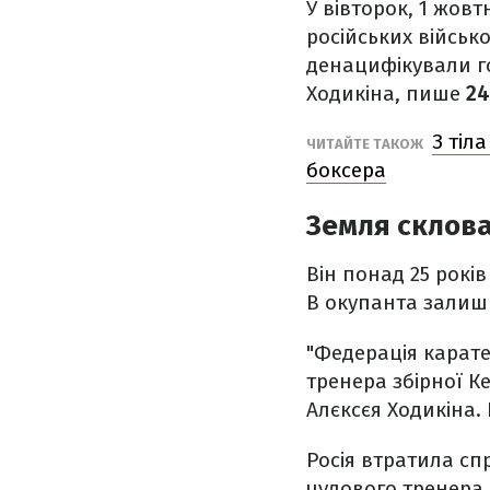
У вівторок, 1 жов
російських військ
денацифікували го
Ходикіна, пише
24
З тіл
ЧИТАЙТЕ ТАКОЖ
боксера
Земля склов
Він понад 25 рокі
В окупанта залиш
"Федерація карате
тренера збірної К
Алєксєя Ходикіна.
Росія втратила сп
чудового тренера.