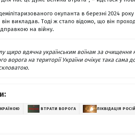
демілітаризованого окупанта в березні 2024 року 
 він викладав. Тоді ж стало відомо, що він прохо
ідправкою на війну.
алу щиро вдячна українським воїнам за очищення 
го ворога на території України очікує така сама до
 скловатою.
и:
 УКРАЇНОЮ
ВТРАТИ ВОРОГА
ЛІКВІДАЦІЯ РОС