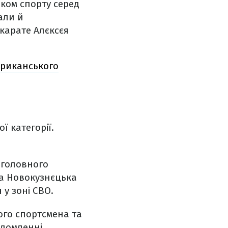
иком спорту серед
али й
 карате Алєксєя
мериканського
ї категорії.
 головного
та Новокузнєцька
 у зоні СВО.
ого спортсмена та
ідомленні.