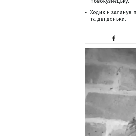
Новокузнєцьку.
Ходикін загинув 
та дві доньки.