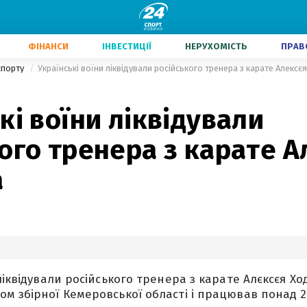
ФІНАНСИ
ІНВЕСТИЦІЇ
НЕРУХОМІСТЬ
ПРАВ
 спорту
Українські воїни ліквідували російського тренера з карате Алексє
кі воїни ліквідували
ого тренера з карате А
а
ліквідували російського тренера з карате Алєксєя Хо
м збірної Кемеровської області і працював понад 25