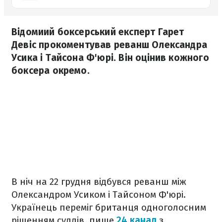
Відомиий боксерський експерт Гарет
Девіс прокоментував реванш Олександра
Усика і Тайсона Ф'юрі. Він оцінив кожного
боксера окремо.
В ніч на 22 грудня відбувся реванш між
Олександром Усиком і Тайсоном Ф'юрі.
Українець переміг британця одноголосним
рішенням суддів, пише
24 канал
з