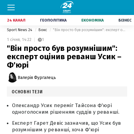
24 КАНАЛ
ГЕОПОЛІТИКА
ЕКОНОМІКА
БІЗНЕС
Sport News 24
Бокс
"Він просто був розумнішим": експерт оцінив реванш Усик – Ф'юрі
1 січня,
14:22
1
"Він просто був розумнішим":
експерт оцінив реванш Усик –
Ф'юрі
Валерія Фургалець
ОСНОВНІ ТЕЗИ
Олександр Усик переміг Тайсона Ф'юрі
одноголосним рішенням суддів у реванші.
Експерт Гарет Девіс зазначив, що Усик був
розумнішим у реванші, хоча Ф'юрі