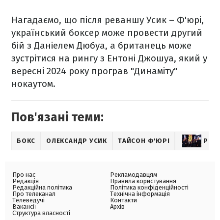
Нагадаємо, що після реваншу Усик – Ф'юрі,
український боксер може провести другий
бій з Даніелем Дюбуа, а британець може
зустрітися на рингу з Ентоні Джошуа, який у
вересні 2024 року програв "Динаміту"
нокаутом.
Пов'язані теми:
БОКС
ОЛЕКСАНДР УСИК
ТАЙСОН Ф'ЮРІ
РЕВ
Про нас
Рекламодавцям
Редакція
Правила користування
Редакційна політика
Політика конфіденційності
Про телеканал
Технічна інформація
Телеведучі
Контакти
Вакансії
Архів
Структура власності