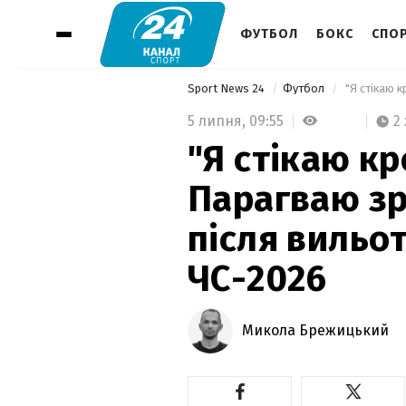
ФУТБОЛ
БОКС
СПОР
Sport News 24
Футбол
5 липня,
09:55
2
"Я стікаю кр
Парагваю зр
після вильот
ЧС-2026
Микола Брежицький