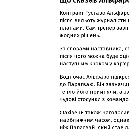
Що сказав Альфаро
Контракт Густаво Альфаро 
після вильоту журналісти
планами. Сам тренер зазн
жодних рішень.
За словами наставника, с
після чого можна буде оці
наступним кроком у кар'єр
Водночас Альфаро підкрес
до Парагваю. Він зазначив
тепло його прийняли, а з
чудові стосунки з командо
Фахівець також наголосив
найближчим часом, однак 
ніж Парагвай, який став 