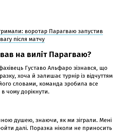
тримали: воротар Парагваю запустив
вагу після матчу
ував на виліт Парагваю?
фахівець Густаво Альфаро зізнався, що
зку, хоча й залишає турнір із відчуттям
 його словами, команда зробила все
в чому дорікнути.
йною душею, знаючи, як ми зіграли. Мені
ройти далі. Поразка ніколи не приносить