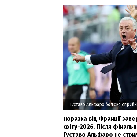
Густаво Альфаро болісно сприйня
Поразка від Франції зав
світу-2026. Після фіналь
Густаво Альфаро не стрим