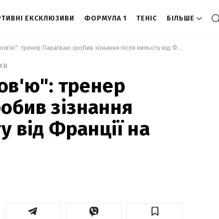
ТИВНІ ЕКСКЛЮЗИВИ
ФОРМУЛА 1
ТЕНІС
БІЛЬШЕ
 "Я стікаю кров'ю": тренер Парагваю зробив зізнання після вильоту від Франції на ЧС-2026 
 хв
ов'ю": тренер
обив зізнання
у від Франції на