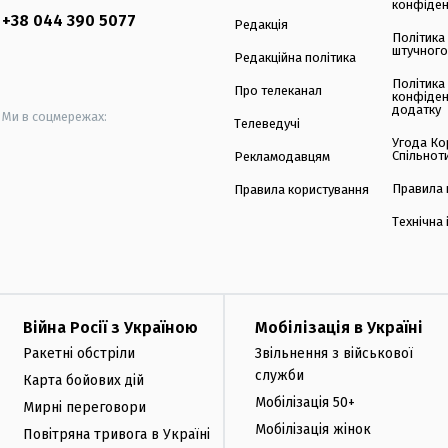
конфіден
+38 044 390 5077
Редакція
Політика
штучного
Редакційна політика
Політика
Про телеканал
конфіден
додатку
Ми в соцмережах:
Телеведучі
Угода Ко
Спільнот
Рекламодавцям
Правила 
Правила користування
Технічна
Війна Росії з Україною
Мобілізація в Україні
Ракетні обстріли
Звільнення з військової
служби
Карта бойових дій
Мобілізація 50+
Мирні переговори
Мобілізація жінок
Повітряна тривога в Україні