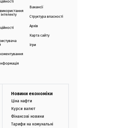
ційності
Вакансії
 використання
 інтелекту
Структура власності
Архів
ційності
Карта сайту
ристувача
и
Ігри
коментування
 інформація
Новини економіки
Ціна нафти
Курси валют
Фінансові новини
Тарифи на комунальні