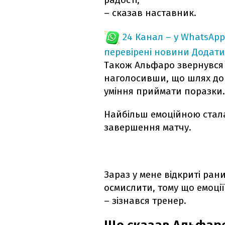
– сказав наставник.
24 Канал – у WhatsApp
перевірені новини
Додати
Також Альфаро звернувся д
наголосивши, що шлях до
уміння приймати поразки.
Найбільш емоційною стала
завершення матчу.
Зараз у мене відкриті рани
осмислити, тому що емоці
– зізнався тренер.