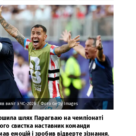
в виліт з ЧС-2026
/ Фото Getty Images
ершила шлях Парагваю на чемпіонаті
ного свистка наставник команди
ав емоцій і зробив відверте зізнання.