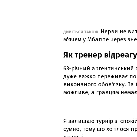
Нерви не ви
ДИВІТЬСЯ ТАКОЖ
м'ячем у Мбаппе через зне
Як тренер відреаг
63-річний аргентинський 
дуже важко переживає пора
виконаного обов'язку. За
можливе, а гравцям немає 
Я залишаю турнір зі спокі
сумно, тому що хотілося п
радості,