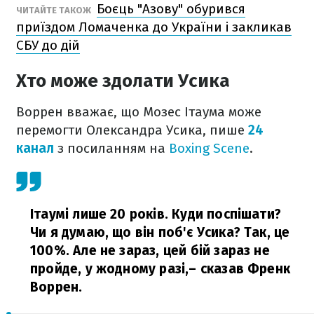
Боєць "Азову" обурився
ЧИТАЙТЕ ТАКОЖ
приїздом Ломаченка до України і закликав
СБУ до дій
Хто може здолати Усика
Воррен вважає, що Мозес Ітаума може
перемогти Олександра Усика, пише
24
канал
з посиланням на
Boxing Scene
.
Ітаумі лише 20 років. Куди поспішати?
Чи я думаю, що він поб'є Усика? Так, це
100%. Але не зараз, цей бій зараз не
пройде, у жодному разі,
– сказав Френк
Воррен.