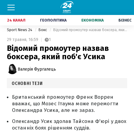
24 КАНАЛ
ГЕОПОЛІТИКА
ЕКОНОМІКА
БІЗНЕС
Sport News 24
Бокс
Відомий промоутер назвав боксера, який поб'є Усика
29 травня,
16:59
1
Відомий промоутер назвав
боксера, який поб'є Усика
Валерія Фургалець
ОСНОВНІ ТЕЗИ
Британський промоутер Френк Воррен
вважає, що Мозес Ітаума може перемогти
Олександра Усика, але не зараз.
Олександр Усик здолав Тайсона Ф'юрі у двох
останніх боях рішенням суддів.