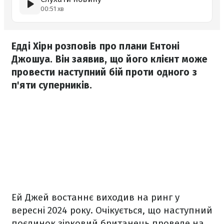
00:51 хв
Едді Хірн розповів про плани Ентоні
Джошуа. Він заявив, що його клієнт може
провести наступний бій проти одного з
п'яти суперників.
Ей Джей востаннє виходив на ринг у
вересні 2024 року. Очікується, що наступний
поєдинок зірковий британець проведе на