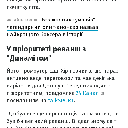
початку літа.
"Без жодних сумнівів":
ЧИТАЙТЕ ТАКОЖ
легендарний ринг-анонсер назвав
найкращого боксера в історії
У пріоритеті реванш з
"Динамітом"
Його промоутер Едді Хірн заявив, що наразі
активно веде переговори та має декілька
варіантів для Джошуа. Серед них один є
пріоритетним, повідомляє
24 Канал
із
посиланням на
talkSPORT
.
"Дюбуа все ще перша опція та фаворит, це
був би великий реванш. В ідеальному світі