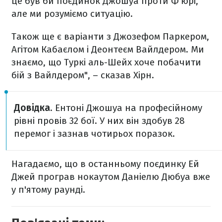
це був би поєдинок Джошуа проти Ф'юрі,
але ми розуміємо ситуацію.
Також ще є варіанти з Джозефом Паркером,
Агітом Кабаєлом і Деонтеєм Вайлдером. Ми
знаємо, що Туркі аль-Шейх хоче побачити
бій з Вайлдером", – сказав Хірн.
Довідка
. Ентоні Джошуа на професійному
рівні провів 32 бої. У них він здобув 28
перемог і зазнав чотирьох поразок.
Нагадаємо, що в останньому поєдинку Ей
Джей програв нокаутом Даніелю Дюбуа вже
у п'ятому раунді.