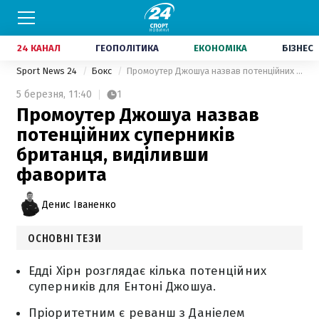
24 КАНАЛ
ГЕОПОЛІТИКА
ЕКОНОМІКА
БІЗНЕС
Sport News 24
Бокс
Промоутер Джошуа назвав потенційних суперників британця, виділивши фаворита
5 березня,
11:40
1
Промоутер Джошуа назвав
потенційних суперників
британця, виділивши
фаворита
Денис Іваненко
ОСНОВНІ ТЕЗИ
Едді Хірн розглядає кілька потенційних
суперників для Ентоні Джошуа.
Пріоритетним є реванш з Даніелем