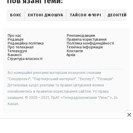
Пов'язані теми:
БОКС
ЕНТОНІ ДЖОШУА
ТАЙСОН Ф'ЮРІ
ДЕОНТЕЙ У
Про нас
Рекламодавцям
Редакція
Правила користування
Редакційна політика
Політика конфіденційності
Про телеканал
Технічна інформація
Телеведучі
Контакти
Вакансії
Архів
Структура власності
Всі комерційні рекламні матеріали позначені словами
"Спецпроєкт", "Партнерський матеріал", "Експерт", "Позиція".
Детальніше щодо реклами та правил цитування можна
ознайомитись в правилах користування сайтом. Усі права
захищені. © 2005—2021, ПрАТ «Телерадіокомпанія "Люкс"», 24
Канал.