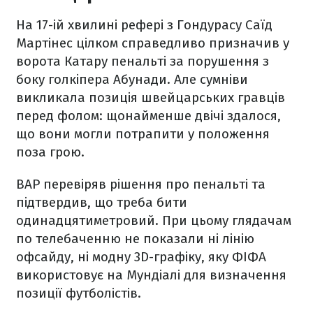
На 17-ій хвилині рефері з Гондурасу Саїд
Мартінес цілком справедливо призначив у
ворота Катару пенальті за порушення з
боку голкіпера Абунади. Але сумніви
викликала позиція швейцарських гравців
перед фолом: щонайменше двічі здалося,
що вони могли потрапити у положення
поза грою.
ВАР перевіряв рішення про пенальті та
підтвердив, що треба бити
одинадцятиметровий. При цьому глядачам
по телебаченню не показали ні лінію
офсайду, ні модну 3D-графіку, яку ФІФА
використовує на Мундіалі для визначення
позиції футболістів.