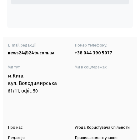
E-mail редакції
Номер телефону:
news24@24tv.com.ua
+38 044 390 5077
Ми тут:
Ми в соцмережах:
м.Київ
,
вул. Володимирська
офіс
61/11,
50
Про нас
Угода Користувача Спільноти
Редакція
Правила коментування