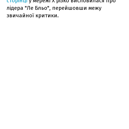
сторінці
у мережі Х різко висловилася про
лідера "Ле Бльо", перейшовши межу
звичайної критики.