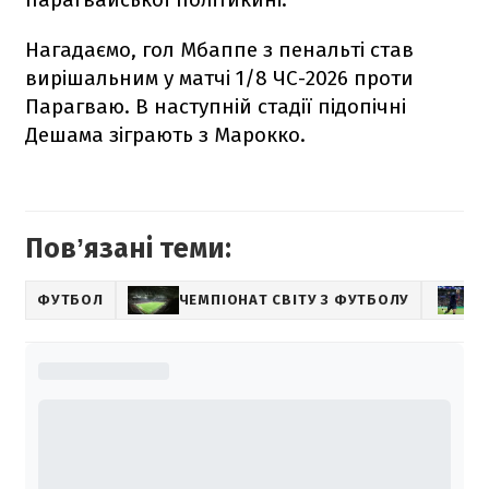
Нагадаємо, гол Мбаппе з пенальті став
вирішальним у матчі 1/8 ЧС-2026 проти
Парагваю. В наступній стадії підопічні
Дешама зіграють з Марокко.
Повʼязані теми:
ФУТБОЛ
ЧЕМПІОНАТ СВІТУ З ФУТБОЛУ