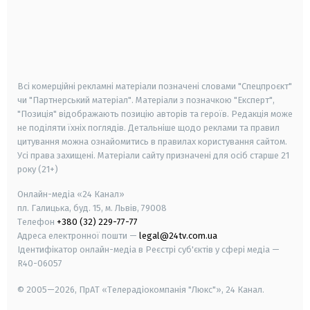
android
apple
smart tv
samsung smart tv
Всі комерційні рекламні матеріали позначені словами "Спецпроєкт"
чи "Партнерський матеріал". Матеріали з позначкою "Експерт",
"Позиція" відображають позицію авторів та героїв. Редакція може
не поділяти їхніх поглядів. Детальніше щодо реклами та правил
цитування можна ознайомитись в правилах користування сайтом.
Усі права захищені.
Матеріали сайту призначені для осіб старше
21
року (21+)
Онлайн-медіа «24 Канал»
пл. Галицька, буд. 15, м. Львів, 79008
Телефон
+380 (32) 229-77-77
Адреса електронної пошти —
legal@24tv.com.ua
Ідентифікатор онлайн-медіа в Реєстрі суб'єктів у сфері медіа —
R40-06057
© 2005—2026,
ПрАТ «Телерадіокомпанія "Люкс"», 24 Канал.