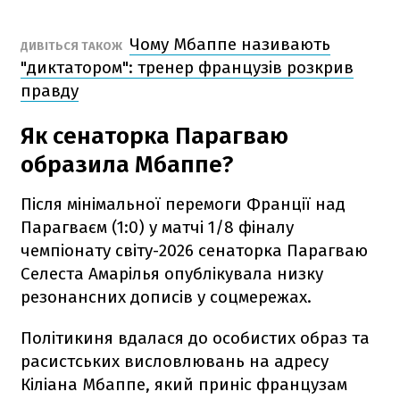
Чому Мбаппе називають
ДИВІТЬСЯ ТАКОЖ
"диктатором": тренер французів розкрив
правду
Як сенаторка Парагваю
образила Мбаппе?
Після мінімальної перемоги Франції над
Парагваєм (1:0) у матчі 1/8 фіналу
чемпіонату світу-2026 сенаторка Парагваю
Селеста Амарілья опублікувала низку
резонансних дописів у соцмережах.
Політикиня вдалася до особистих образ та
расистських висловлювань на адресу
Кіліана Мбаппе, який приніс французам