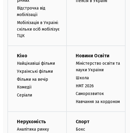
річних
Пенсія в Україні
Відстрочка від
мобілізації
Мобілізація в Україні:
скільки осіб мобілізує
ТЦК
Кіно
Новини Освіти
Найцікавіші фільми
Міністерство освіти та
науки України
Українські фільми
Школа
Фільми на вечір
НМТ 2026
Комедії
Саморозвиток
Серіали
Навчання за кордоном
Нерухомість
Спорт
Аналітика ринку
Бокс