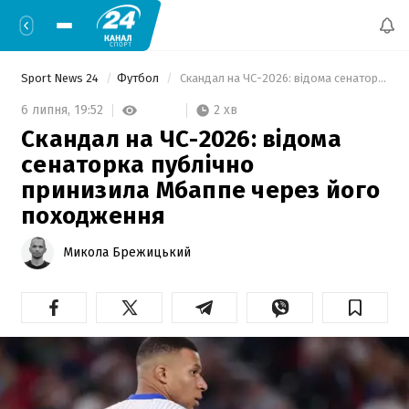
Sport News 24
Футбол
 Скандал на ЧС-2026: відома сенаторка публічно принизила Мбаппе через його походження 
2 хв
6 липня,
19:52
Скандал на ЧС-2026: відома
сенаторка публічно
принизила Мбаппе через його
походження
Микола Брежицький