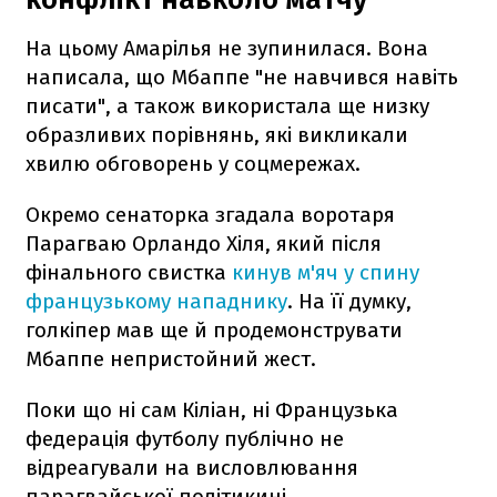
На цьому Амарілья не зупинилася. Вона
написала, що Мбаппе "не навчився навіть
писати", а також використала ще низку
образливих порівнянь, які викликали
хвилю обговорень у соцмережах.
Окремо сенаторка згадала воротаря
Парагваю Орландо Хіля, який після
фінального свистка
кинув м'яч у спину
французькому нападнику
. На її думку,
голкіпер мав ще й продемонструвати
Мбаппе непристойний жест.
Поки що ні сам Кіліан, ні Французька
федерація футболу публічно не
відреагували на висловлювання
парагвайської політикині.