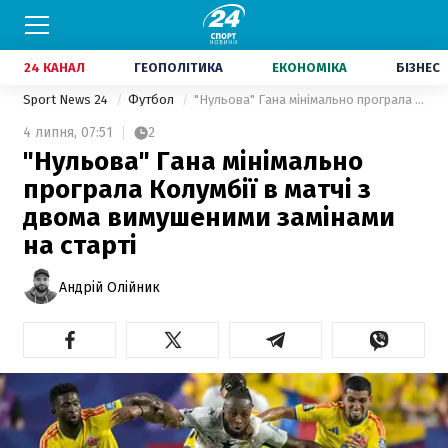
24 КАНАЛ
ГЕОПОЛІТИКА
ЕКОНОМІКА
БІЗНЕС
Sport News 24
Футбол
"Нульова" Гана мінімально програла Колумбії в матчі з двома вимушеними замінами на старті
4 липня,
07:51
2
"Нульова" Гана мінімально
програла Колумбії в матчі з
двома вимушеними замінами
на старті
Андрій Олійник