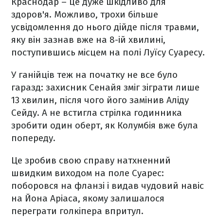
Краснодар – це дуже шкідливо для
здоров'я. Можливо, трохи більше
усвідомлення до нього дійде після травми,
яку він зазнав вже на 8-ій хвилині,
поступившись місцем на полі Луїсу Суаресу.
У ганійців теж на початку не все було
гаразд: захисник Сенайя зміг зіграти лише
13 хвилин, після чого його замінив Аліду
Сейду. А не встигла стрілка годинника
зробити один оберт, як Колумбія вже була
попереду.
Це зробив свою справу натхненний
швидким виходом на поле Суарес:
поборовся на фланзі і видав чудовий навіс
на Йона Аріаса, якому залишалося
переграти голкіпера впритул.