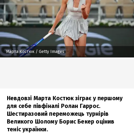
Марта Костюк
/ Getty Images
Невдовзі Марта Костюк зіграє у першому
для себе півфіналі Ролан Гаррос.
Шестиразовий переможець турнірів
Великого Шолому Борис Бекер оцінив
теніс українки.