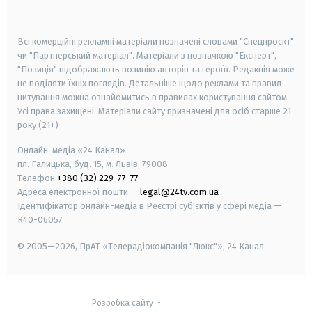
smart tv
samsung smart tv
Всі комерційні рекламні матеріали позначені словами "Спецпроєкт"
чи "Партнерський матеріал". Матеріали з позначкою "Експерт",
"Позиція" відображають позицію авторів та героїв. Редакція може
не поділяти їхніх поглядів. Детальніше щодо реклами та правил
цитування можна ознайомитись в правилах користування сайтом.
Усі права захищені.
Матеріали сайту призначені для осіб старше
21
року (21+)
Онлайн-медіа «24 Канал»
пл. Галицька, буд. 15, м. Львів, 79008
Телефон
+380 (32) 229-77-77
Адреса електронної пошти —
legal@24tv.com.ua
Ідентифікатор онлайн-медіа в Реєстрі суб'єктів у сфері медіа —
R40-06057
© 2005—2026,
ПрАТ «Телерадіокомпанія "Люкс"», 24 Канал.
Розробка сайту
-