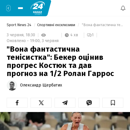
Sport News 24
Спортивні ексклюзиви
 "Вона фантастична тенісистка": Бекер оцінив прогрес Костюк та дав прогноз на 1/2 Ролан Гаррос 
4 хв
3 червня,
18:30
1
Оновлено -
19:00,
3 червня
"Вона фантастична
тенісистка": Бекер оцінив
прогрес Костюк та дав
прогноз на 1/2 Ролан Гаррос
Олександр Щербатих