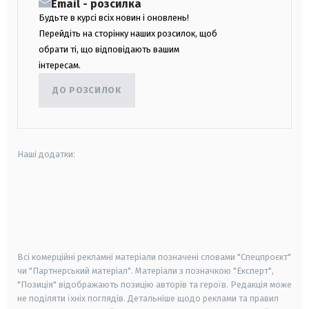
Email - розсилка
Будьте в курсі всіх новин і оновлень!
Перейдіть на сторінку наших розсилок, щоб
обрати ті, що відповідають вашим
інтересам.
ДО РОЗСИЛОК
Наші додатки:
android
apple
smart tv
samsung smart tv
Всі комерційні рекламні матеріали позначені словами "Спецпроєкт"
чи "Партнерський матеріал". Матеріали з позначкою "Експерт",
"Позиція" відображають позицію авторів та героїв. Редакція може
не поділяти їхніх поглядів. Детальніше щодо реклами та правил