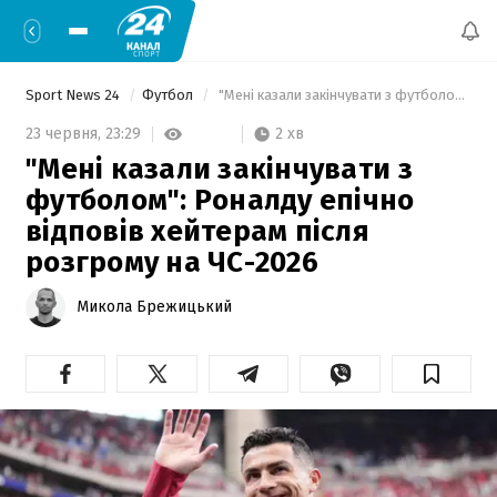
Sport News 24
Футбол
 "Мені казали закінчувати з футболом": Роналду епічно відповів хейтерам після розгрому на ЧС-2026 
2 хв
23 червня,
23:29
"Мені казали закінчувати з
футболом": Роналду епічно
відповів хейтерам після
розгрому на ЧС-2026
Микола Брежицький