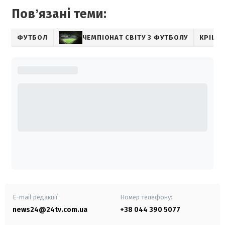
Повʼязані теми:
ФУТБОЛ
ЧЕМПІОНАТ СВІТУ З ФУТБОЛУ
КРІШТ
E-mail редакції
Номер телефону:
news24@24tv.com.ua
+38 044 390 5077