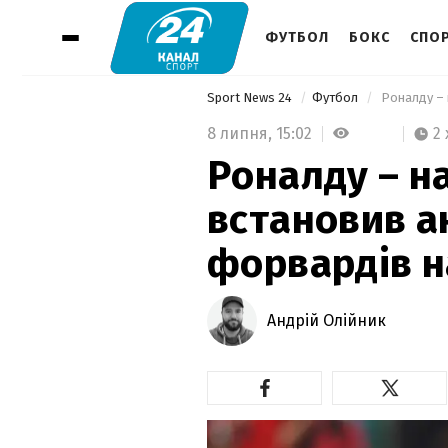
ФУТБОЛ
БОКС
СПОР
Sport News 24
Футбол
8 липня,
15:02
2 
Роналду – н
встановив а
форвардів н
Андрій Олійник