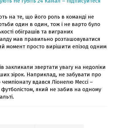
кують
Не губіть 24 Канал – підписуйтеся
ть на те, що його роль в команді не
тьби один в один, тож і не варто було
ькості обіграшів та виграних
налду мав правильно розташовуватися
ий момент просто вирішити епізод одним
в закликали звертати увагу на недоліки
ших зірок. Наприклад, не забувати про
 чемпіонату вдався Ліонелю Мессі –
футболістом, який не забив на одному
альті.