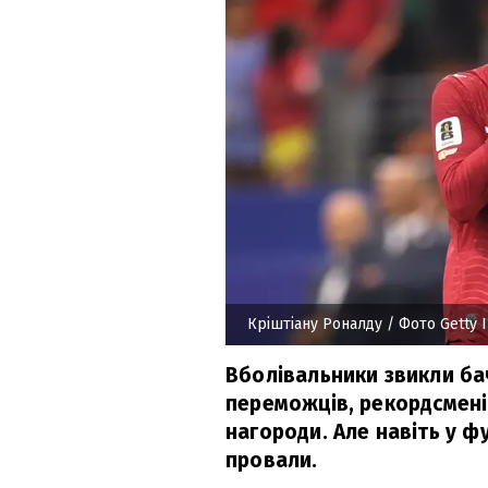
Кріштіану Роналду
/ Фото Getty 
Вболівальники звикли ба
переможців, рекордсменів
нагороди. Але навіть у ф
провали.