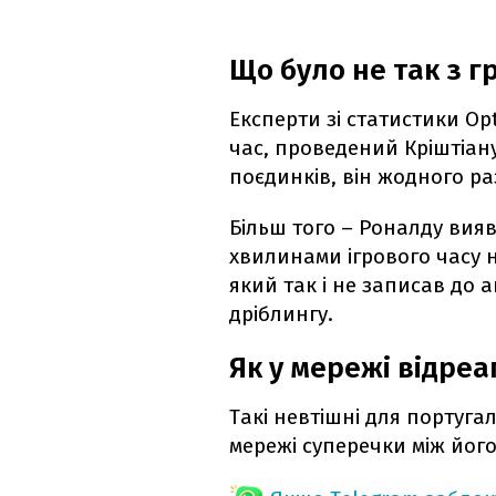
Що було не так з г
Експерти зі статистики O
час, проведений Кріштіану
поєдинків, він жодного ра
Більш того – Роналду вия
хвилинами ігрового часу на
який так і не записав до 
дріблингу.
Як у мережі відре
Такі невтішні для португа
мережі суперечки між йог