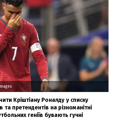
Images
чити Кріштіану Роналду у списку
 та претендентів на різноманітні
утбольних геніїв бувають гучні