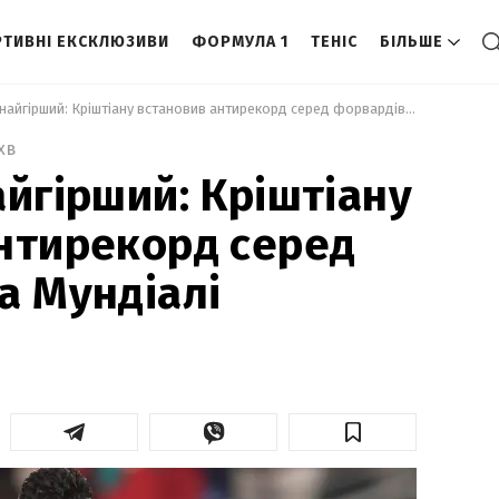
ТИВНІ ЕКСКЛЮЗИВИ
ФОРМУЛА 1
ТЕНІС
БІЛЬШЕ
 Роналду – найгірший: Кріштіану встановив антирекорд серед форвардів на Мундіалі 
хв
айгірший: Кріштіану
нтирекорд серед
а Мундіалі