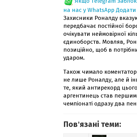
Якщо Telegram забло
на нас у WhatsApp
Додати
Захисники Роналду вказую
передбачає постійної боро
очікувати неймовірної кіл
єдиноборств. Мовляв, Ро
позиційно, щоб в потрібн
ударом.
Також чимало коментаторі
не лише Роналду, але й ін
те, який антирекорд цього
аргентинець став першим 
чемпіонаті одразу два пен
Повʼязані теми: