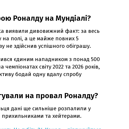
рою Роналду на Мундіалі?
pta виявили дивовижний факт: за весь
 на полі, а це майже повних 5
зу не здійснив успішного обіграшу.
вився єдиним нападником з понад 500
 чемпіонатах світу 2022 та 2026 років,
активу бодай одну вдалу спробу
агували на провал Роналду?
льця дані ще сильніше розпалили у
о прихильниками та хейтерами.