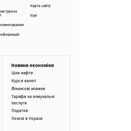
Карта сайту
ристувача
и
Ігри
коментування
 інформація
Новини економіки
Ціна нафти
Курси валют
Фінансові новини
Тарифи на комунальні
послуги
Податки
и
Пенсія в Україні