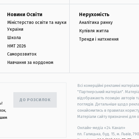
Новини Освіти
Нерухомість
Міністерство освіти та науки
Аналітика ринку
України
Купівля житла
Школа
Тренди і натхнення
НМТ 2026
Саморозвиток
Навчання за кордоном
Всі комерційні рекламні матеріал
"Партнерський матеріал". Матеріа
відображають позицію авторів та 
ДО РОЗСИЛОК
ь!
поглядів. Детальніше щодо рекл
лок,
ознайомитись в правилах користу
Матеріали сайту призначені для 
ашим
Онлайн-медіа «24 Канал»
пл. Галицька, буд. 15, м. Львів, 79