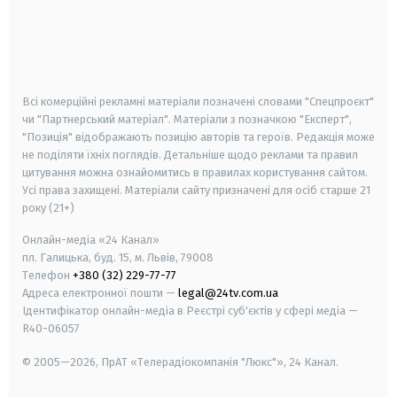
android
apple
smart tv
samsung smart tv
Всі комерційні рекламні матеріали позначені словами "Спецпроєкт"
чи "Партнерський матеріал". Матеріали з позначкою "Експерт",
"Позиція" відображають позицію авторів та героїв. Редакція може
не поділяти їхніх поглядів. Детальніше щодо реклами та правил
цитування можна ознайомитись в правилах користування сайтом.
Усі права захищені.
Матеріали сайту призначені для осіб старше
21
року (21+)
Онлайн-медіа «24 Канал»
пл. Галицька, буд. 15, м. Львів, 79008
Телефон
+380 (32) 229-77-77
Адреса електронної пошти —
legal@24tv.com.ua
Ідентифікатор онлайн-медіа в Реєстрі суб'єктів у сфері медіа —
R40-06057
© 2005—2026,
ПрАТ «Телерадіокомпанія "Люкс"», 24 Канал.