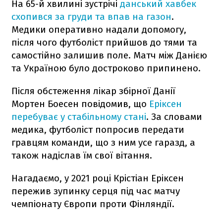
На 65-й хвилині зустрічі
данський хавбек
схопився за груди та впав на газон
.
Медики оперативно надали допомогу,
після чого футболіст прийшов до тями та
самостійно залишив поле. Матч між Данією
та Україною було достроково припинено.
Після обстеження лікар збірної Данії
Мортен Боесен повідомив, що
Еріксен
перебуває у стабільному стані
. За словами
медика, футболіст попросив передати
гравцям команди, що з ним усе гаразд, а
також надіслав їм свої вітання.
Нагадаємо, у 2021 році Крістіан Еріксен
пережив зупинку серця під час матчу
чемпіонату Європи проти Фінляндії.