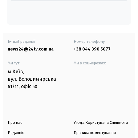
E-mail редакції
Номер телефону:
news24@24tv.com.ua
+38 044 390 5077
Ми тут:
Ми в соцмережах:
м.Київ
,
вул. Володимирська
офіс
61/11,
50
Про нас
Угода Користувача Спільноти
Редакція
Правила коментування