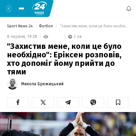
Sport News 24
Футбол
 "Захистив мене, коли це було необхідно": Еріксен розповів, хто допоміг йому прийти до тями 
2 хв
8 червня,
19:38
"Захистив мене, коли це було
необхідно": Еріксен розповів,
хто допоміг йому прийти до
тями
Микола Брежицький