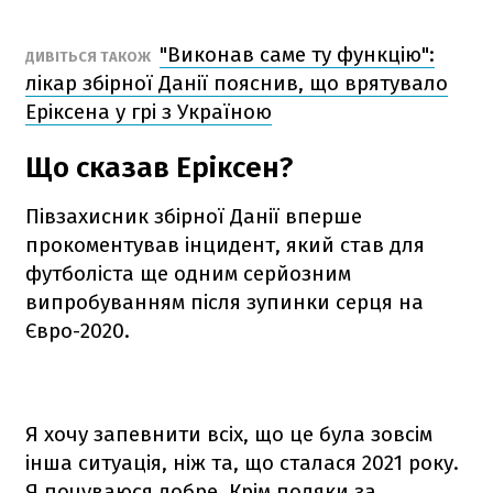
"Виконав саме ту функцію":
ДИВІТЬСЯ ТАКОЖ
лікар збірної Данії пояснив, що врятувало
Еріксена у грі з Україною
Що сказав Еріксен?
Півзахисник збірної Данії вперше
прокоментував інцидент, який став для
футболіста ще одним серйозним
випробуванням після зупинки серця на
Євро-2020.
Я хочу запевнити всіх, що це була зовсім
інша ситуація, ніж та, що сталася 2021 року.
Я почуваюся добре. Крім подяки за