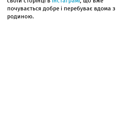
своїй сторінці в
інстаграмі
, що вже
почувається добре і перебуває вдома з
родиною.