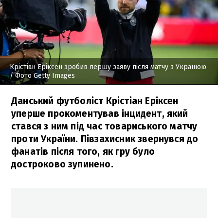
Крістіан Еріксен зробив першу заяву після матчу з Україною
/ Фото Getty Images
Данський футболіст Крістіан Еріксен
уперше прокоментував інцидент, який
стався з ним під час товариського матчу
проти України. Півзахисник звернувся до
фанатів після того, як гру було
достроково зупинено.