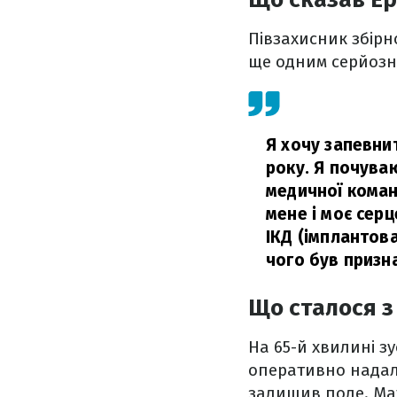
Півзахисник збірн
ще одним серйозн
Я хочу запевнит
року. Я почуваю
медичної коман
мене і моє сер
ІКД (імплантов
чого був призн
Що сталося з
На 65-й хвилині зу
оперативно надали
залишив поле. Ма