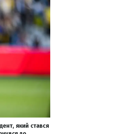
дент, який стався
ернувся до