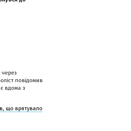
 через
боліст повідомив
ає вдома з
ив, що врятувало