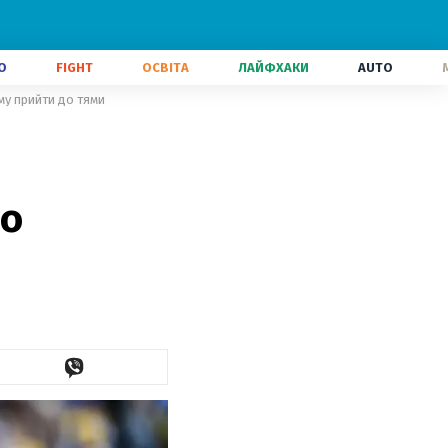
О
FIGHT
ОСВІТА
ЛАЙФХАКИ
AUTO
ому прийти до тями
то