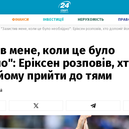
ФІНАНСИ
ІНВЕСТИЦІЇ
НЕРУХОМІСТЬ
ПРАВ
"Захистив мене, коли це було необхідно": Еріксен розповів, хто допоміг й
в мене, коли це було
о": Еріксен розповів, х
йому прийти до тями
й