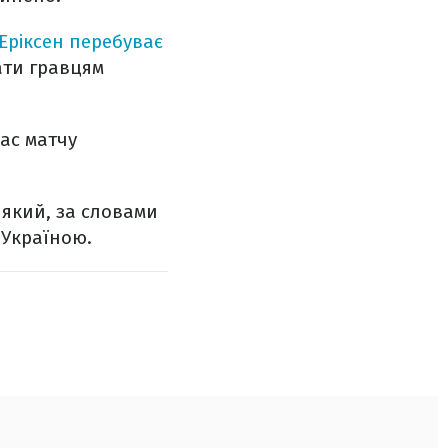
Еріксен перебуває
ати гравцям
час матчу
 який, за словами
 Україною.