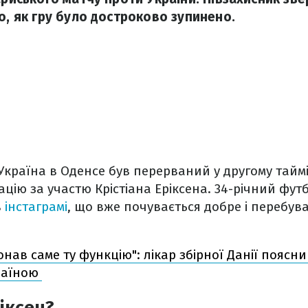
о, як гру було достроково зупинено.
Україна в Оденсе був перерваний у другому таймі
цію за участю Крістіана Еріксена. 34-річний фут
в
інстаграмі
, що вже почувається добре і перебув
онав саме ту функцію": лікар збірної Данії поясн
країною
іксен?