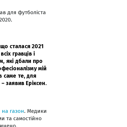
ав для футболіста
2020.
, що сталася 2021
сіх гравців і
м, які дбали про
офесіоналізму мій
 саме те, для
,
– заявив Еріксен.
 на газон
. Медики
ми та самостійно
пинено.