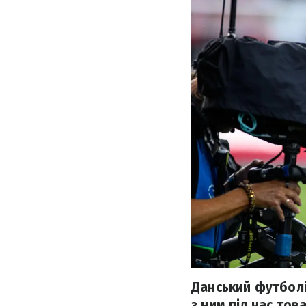
Данський футболі
з ним під час тов