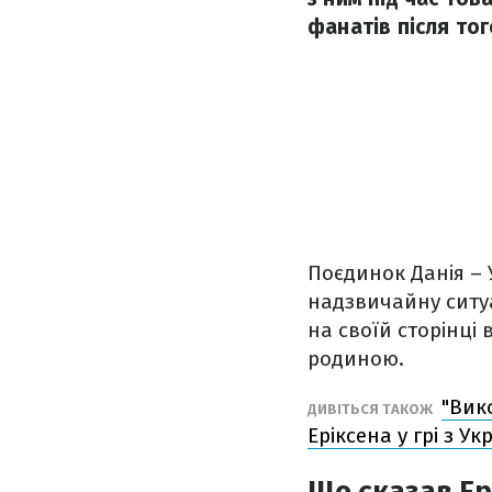
фанатів після тог
Поєдинок Данія – 
надзвичайну ситуа
на своїй сторінці 
родиною.
"Вик
ДИВІТЬСЯ ТАКОЖ
Еріксена у грі з У
Що сказав Ер