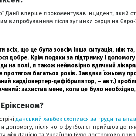
ої Данії вперше прокоментував інцидент, який ст
им випробуванням після зупинки серця на Євро-
и всіх, що це була зовсім інша ситуація, ніж та
ся добре. Крім подяки за підтримку і допомогу в
ди на полі, я також неймовірно вдячний лікаря
це протягом багатьох років. Завдяки їхньому пр
аний кардіовертер-дефібрилятор, – авт.) зробив
ачений: захистив мене, коли це було необхідно
 Еріксеном?
стрічі
данський хавбек схопився за груди та впав
 допомогу, після чого футболіст прийшов до тя
тч між Данією та Україною було достроково при