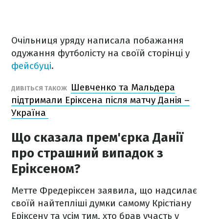
Очільниця уряду написала побажання
одужання футболісту на своїй сторінці у
фейсбуці
.
Шевченко та Мальдера
ДИВІТЬСЯ ТАКОЖ
підтримали Еріксена після матчу Данія –
Україна
Що сказала прем'єрка Данії
про страшний випадок з
Еріксеном?
Метте Фредеріксен заявила, що надсилає
своїй найтепліші думки самому Крістіану
Еріксену та усім тим, хто брав участь у