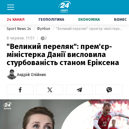
24 КАНАЛ
ГЕОПОЛІТИКА
ЕКОНОМІКА
БІЗНЕС
Sport News 24
Футбол
"Великий переляк": прем'єр-міністерка Данії висловила стурбованість станом Еріксена
8 червня,
11:51
2
"Великий переляк": прем'єр-
міністерка Данії висловила
стурбованість станом Еріксена
Андрій Олійник