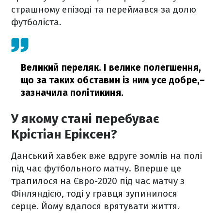
страшному епізоді та переймався за долю
футболіста.
Великий переляк. І велике полегшення,
що за таких обставин із ним усе добре,
–
зазначила політикиня.
У якому стані перебуває
Крістіан Еріксен?
Данський хавбек вже вдруге зомлів на полі
під час футбольного матчу. Вперше це
трапилося на Євро-2020 під час матчу з
Фінляндією, тоді у гравця зупинилося
серце. Йому вдалося врятувати життя.