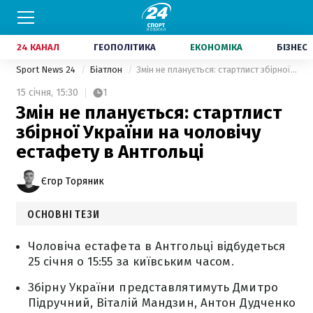
24 КАНАЛ
ГЕОПОЛІТИКА
ЕКОНОМІКА
БІЗНЕС
Sport News 24
Біатлон
Змін не планується: стартлист збірної України на чоловічу естафету в Антгольці
15 січня,
15:30
1
Змін не планується: стартлист
збірної України на чоловічу
естафету в Антгольці
Єгор Торяник
ОСНОВНІ ТЕЗИ
Чоловіча естафета в Антгольці відбудеться
25 січня о 15:55 за київським часом.
Збірну України представлятимуть Дмитро
Підручний, Віталій Мандзин, Антон Дудченко