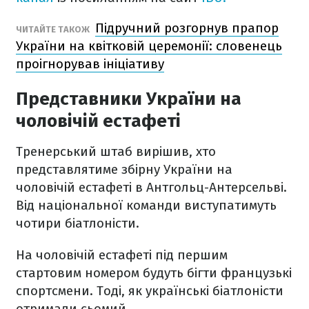
Підручний розгорнув прапор
ЧИТАЙТЕ ТАКОЖ
України на квітковій церемонії: словенець
проігнорував ініціативу
Представники України на
чоловічій естафеті
Тренерський штаб вирішив, хто
представлятиме збірну України на
чоловічій естафеті в Антгольц-Антерсельві.
Від національної команди виступатимуть
чотири біатлоністи.
На чоловічій естафеті під першим
стартовим номером будуть бігти французькі
спортсмени. Тоді, як українські біатлоністи
отримали сьомий.