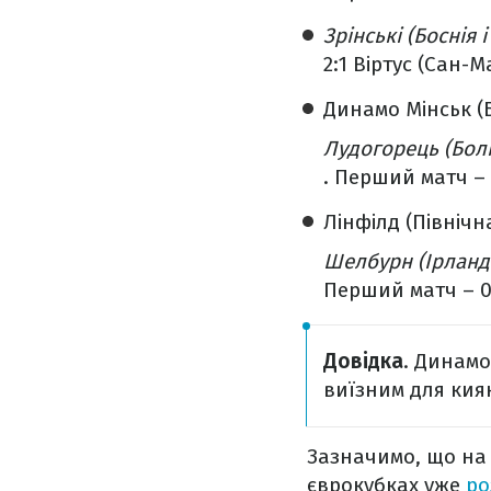
Зрінські (Боснія 
2:1 Віртус (Сан-
Динамо Мінськ (Б
Лудогорець (Болг
. Перший матч – 
Лінфілд (Північна
Шелбурн (Ірланді
Перший матч – 0
Довідка
. Динамо
виїзним для кия
Зазначимо, що на 
єврокубках уже
ро