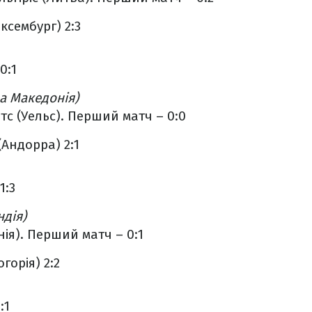
сембург) 2:3
0:1
а Македонія)
нтс (Уельс). Перший матч – 0:0
(Андорра) 2:1
1:3
ндія)
нія). Перший матч – 0:1
горія) 2:2
:1