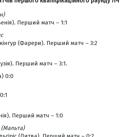
атчів першого кваліфікаційного раунду ЛЧ
н)
венія). Перший матч – 1:1
пс
Вікінгур (Фарери). Перший матч – 3:2
рузія). Перший матч – 3:1.
) 0:0
0:1
нія). Перший матч – 1:0
 (Мальта)
альгіріс (Литва). Перший матч – 0:2