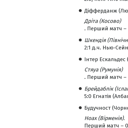
Діфферданж (Люк
Дріта (Косово)
. Перший матч – 
Шкендія (Північн
2:1 д.ч. Нью-Сей
Інтер Ескальдес 
Стяуа (Румунія)
. Перший матч – 
Брейдаблік (Ісла
5:0 Егнатія (Алба
Будучност (Чорно
Ноах (Вірменія).
Перший матч – 0