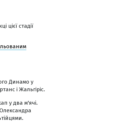
і цієї стадії
мальованим
ого Динамо у
танс і Жальгіріс.
п у два м'ячі.
і Олександра
ьтійцями.