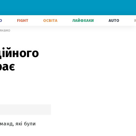
О
FIGHT
ОСВІТА
ЛАЙФХАКИ
AUTO
Динамо
ційного
рає
манд, які були