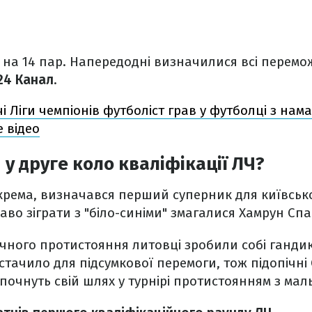
 на 14 пар. Напередодні визначилися всі переможц
24 Канал
.
чі Ліги чемпіонів футболіст грав у футболці з на
 відео
 у друге коло кваліфікації ЛЧ?
окрема, визначався перший суперник для київськ
раво зіграти з "біло-синіми" змагалися Хамрун Спар
очного протистояння литовці зробили собі гандика
стачило для підсумкової перемоги, тож підопічн
очнуть свій шлях у турнірі протистоянням з мал