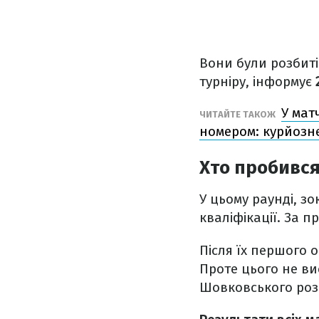
Вони були розбиті
турніру, інформує
У мат
ЧИТАЙТЕ ТАКОЖ
номером: курйозне
Хто пробився
У цьому раунді, з
кваліфікації. За п
Після їх першого 
Проте цього не ви
Шовковського розп