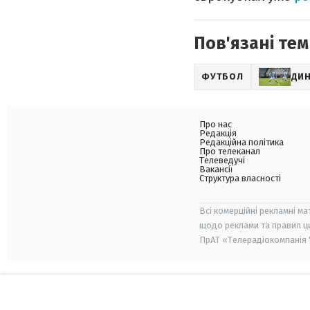
Пов'язані тем
ФУТБОЛ
ДИ
Про нас
Редакція
Редакційна політика
Про телеканал
Телеведучі
Вакансії
Структура власності
Всі комерційні рекламні ма
щодо реклами та правил ц
ПрАТ «Телерадіокомпанія "