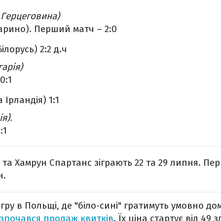
і Герцеговина)
Марино). Перший матч – 2:0
ілорусь) 2:2 д.ч
арія)
0:1
 Ірландія) 1:1
я).
:1
 та Хамрун Спартанс зіграють 22 та 29 липня. П
н.
гру в Польщі, де "біло-сині" гратимуть умовно д
зпочався продаж квитків
. Їх ціна стартує від 49 