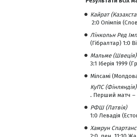
Результати всіх м
Кайрат (Казахста
2:0 Олімпія (Сло
Лінкольн Ред Ім
(Гібралтар) 1:0 
Мальме (Швеція)
3:1 Іберія 1999 (Г
Мілсамі (Молдова
КуПС (Фінляндія)
. Перший матч – 
РФШ (Латвія)
1:0 Левадія (Есто
Хамрун Спартанс
2:0, пен. 11:10 Ж