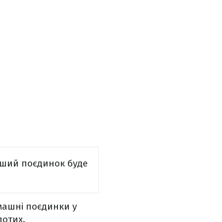
ерший поєдинок буде
омашні поєдинки у
злотих.