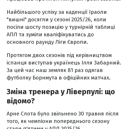
Найбільшого успіху за каденції Іраоли
"вишні" досягли у сезоні 2025/26, коли
посіли шосту позицію у турнірній таблиці
АПЛ та зуміли кваліфікуватись до
основного раунду Ліги Європи.
Протягом двох сезонів під керівництвом
іспанця виступав українець Ілля Забарний.
За цей час наш земляк 81 раз одягав
футболку Борнмута в офіційних матчах.
Зміна тренера у Ліверпулі: що
відомо?
Арне Слота було звільнено 30 травня після
того, як чемпіони попереднього сезону
стали п'ятими у АПЛ 2025/26.