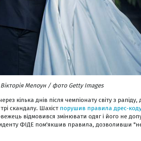
 Вікторія Мелоун / фото Getty Images
через кілька днів після чемпіонату світу з рапіду,
трі скандалу. Шахіст
порушив правила дрес-код
рвежець відмовився змінювати одяг і його не допу
нциденту ФІДЕ пом'якшив правила, дозволивши "н