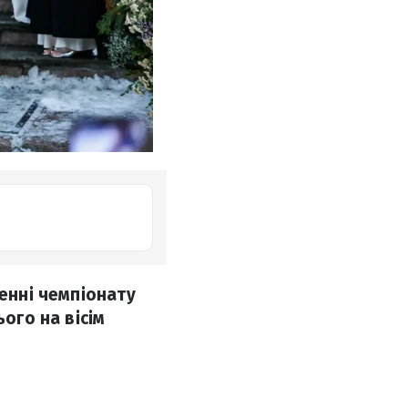
шенні чемпіонату
ого на вісім