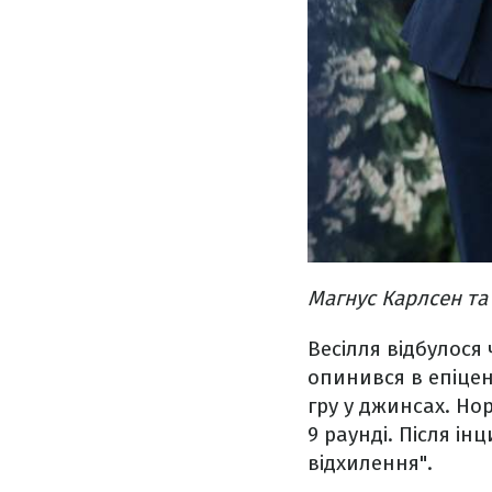
Магнус Карлсен та
Весілля відбулося 
опинився в епіцен
гру у джинсах. Но
9 раунді. Після і
відхилення".