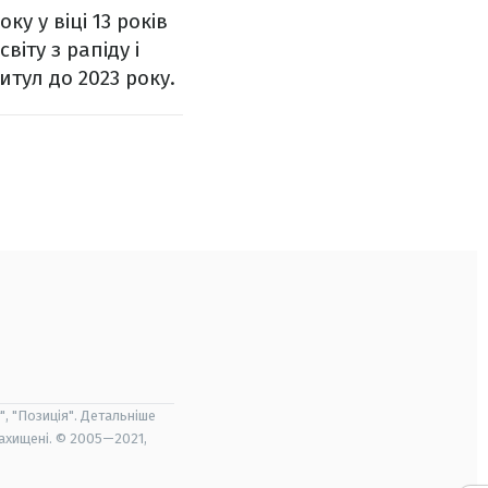
у у віці 13 років
віту з рапіду і
титул до 2023 року.
", "Позиція". Детальніше
захищені. © 2005—2021,