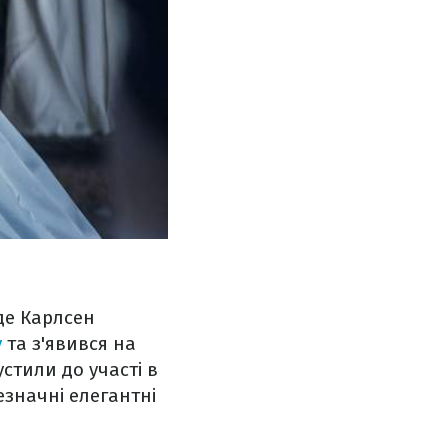
 де Карлсен
у
та з'явився на
стили до участі в
езначні елегантні