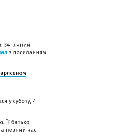
. 34-річний
нал
з посиланням
Карлсеном
я у суботу, 4
. Її батько
та певний час