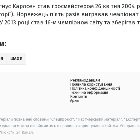
ус Карлсен став гросмейстером 26 квітня 2004 рок
сторії). Норвежець п’ять разів вигравав чемпіонат с
. У 2013 році став 16-м чемпіоном світу та зберігав 
и:
ЛЯ
ШАХИ
Рекламодавцям
Правила користування
Політика конфіденційності
Технічна інформація
Контакти
Архів
теріали позначені словами "Спецпроєкт", "Партнерський матеріал", "Експерт
итування можна ознайомитись в правилах користування сайтом. Усі права 
Люкс"», 24 Канал.