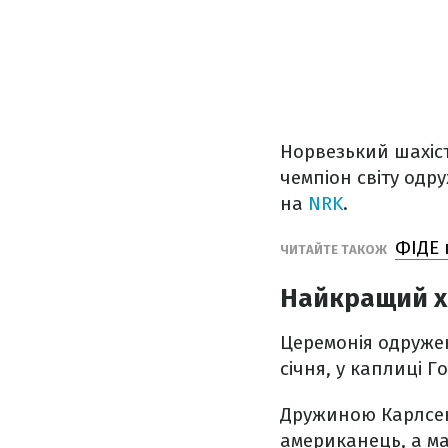
Норвезький шахіст
чемпіон світу одр
на
NRK
.
ФІДЕ 
ЧИТАЙТЕ ТАКОЖ
Найкращий хі
Церемонія одружен
січня, у каплиці 
Дружиною Карлсена
американець, а ма