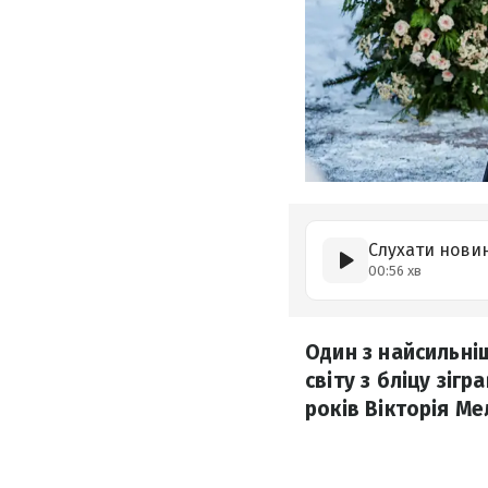
Слухати нови
00:56 хв
Один з найсильніш
світу з бліцу зіг
років Вікторія Ме