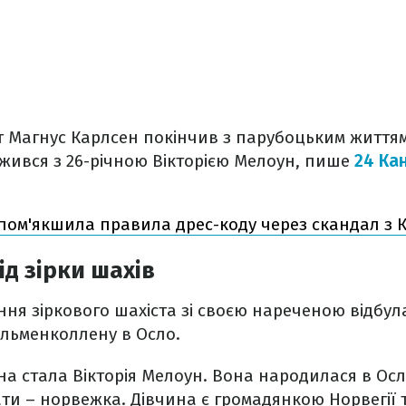
 Магнус Карлсен покінчив з парубоцьким життям
ужився з 26-річною Вікторією Мелоун, пише
24 Ка
пом'якшила правила дрес-коду через скандал з 
д зірки шахів
ня зіркового шахіста зі своєю нареченою відбулас
Гольменколлену в Осло.
 стала Вікторія Мелоун. Вона народилася в Осло
ти – норвежка. Дівчина є громадянкою Норвегії 