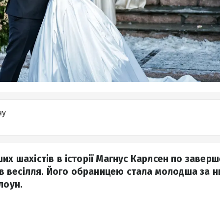
ну
их шахістів в історії Магнус Карлсен по завер
рав весілля. Його обраницею стала молодша за нь
лоун.