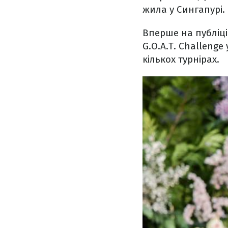
жила у Сингапурі.
Вперше на публіці 
G.O.A.T. Challenge
кількох турнірах.