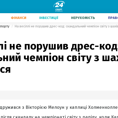
ФІНАНСИ
ІНВЕСТИЦІЇ
НЕРУХОМІСТЬ
ПРАВ
 спорту
На весіллі не порушив дрес-код: скандальний чемпіон світу з шах
лі не порушив дрес-код
ний чемпіон світу з ша
ся
дружився з Вікторією Мелоун у каплиці Холменколлен
 після скандалу на чемпіонаті світу з рапіду, коли 