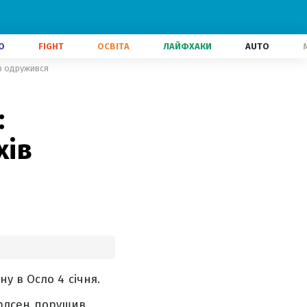
О
FIGHT
ОСВІТА
ЛАЙФХАКИ
AUTO
ів одружився
:
хів
у в Осло 4 січня.
Карлсен порушив