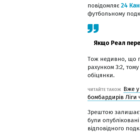
повідомляє
24 Ка
футбольному подка
Якщо Реал перем
Тож недивно, що п
рахунком 3:2, том
обіцянки.
Вже у
ЧИТАЙТЕ ТАКОЖ
бомбардирів Ліги 
Зрештою залишаєть
були опубліковані 
відповідного подка