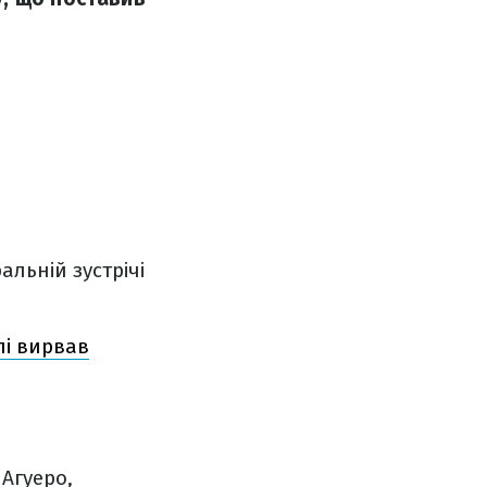
альній зустрічі
лі вирвав
Агуеро,