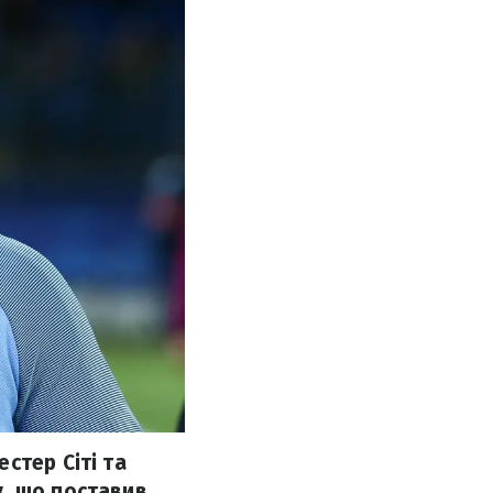
стер Сіті та
у, що поставив