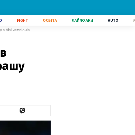
О
FIGHT
ОСВІТА
ЛАЙФХАКИ
AUTO
 в Лізі чемпіонів
яв
грашу