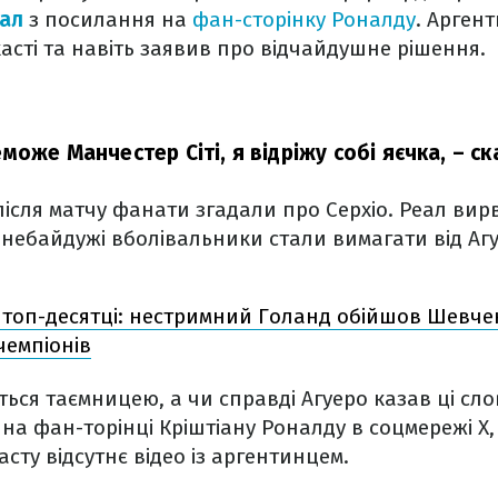
нал
з посилання на
фан-сторінку Роналду
. Арген
сті та навіть заявив про відчайдушне рішення.
оже Манчестер Сіті, я відріжу собі яєчка,
– ск
ісля матчу фанати згадали про Серхіо. Реал вир
у небайдужі вболівальники стали вимагати від А
 топ-десятці: нестримний Голанд обійшов Шевче
чемпіонів
ся таємницею, а чи справді Агуеро казав ці сл
на фан-торінці Кріштіану Роналду в соцмережі X, 
сту відсутнє відео із аргентинцем.