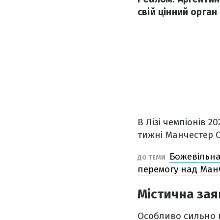
свій цінний орган 
В Лізі чемпіонів 2
тижні Манчестер С
Божевільна 
ДО ТЕМИ
перемогу над Манч
Містична зая
Особливо сильно п