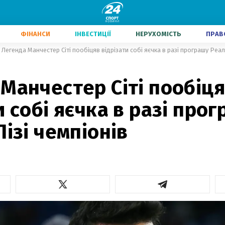
ФІНАНСИ
ІНВЕСТИЦІЇ
НЕРУХОМІСТЬ
ПРАВ
Легенда Манчестер Сіті пообіцяв відрізати собі яєчка в разі програшу Реалу
Манчестер Сіті пообіц
и собі яєчка в разі про
Лізі чемпіонів