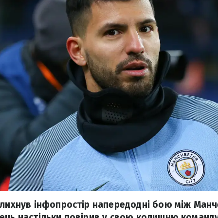
олихнув інфопростір напередодні бою між Манче
ець настільки повірив у свою колишню команд