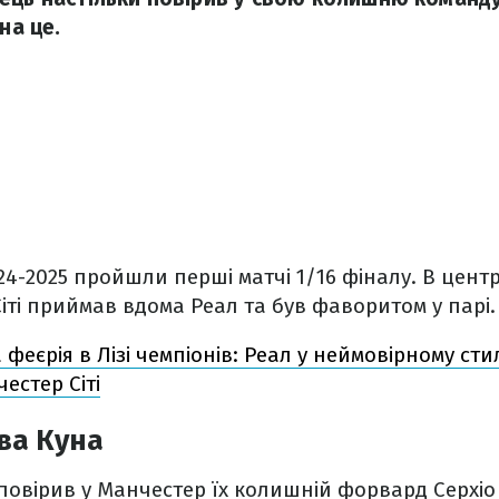
на це.
024-2025 пройшли перші матчі 1/16 фіналу. В центр
іті приймав вдома Реал та був фаворитом у парі.
феєрія в Лізі чемпіонів: Реал у неймовірному сти
естер Сіті
ва Куна
овірив у Манчестер їх колишній форвард Серхіо 