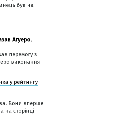
тинець був на
азав Агуеро.
вав перемогу з
гуеро виконання
нка у рейтингу
ова. Вони вперше
а на сторінці