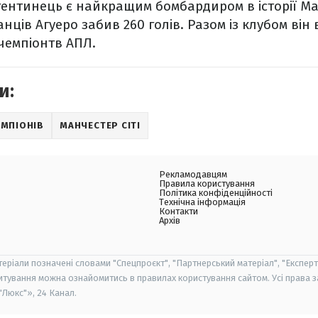
ентинець є найкращим бомбардиром в історії Манч
нців Агуеро забив 260 голів. Разом із клубом він 
 чемпіонтв АПЛ.
и:
ЕМПІОНІВ
МАНЧЕСТЕР СІТІ
Рекламодавцям
Правила користування
Політика конфіденційності
Технічна інформація
Контакти
Архів
теріали позначені словами "Спецпроєкт", "Партнерський матеріал", "Експерт
итування можна ознайомитись в правилах користування сайтом. Усі права 
Люкс"», 24 Канал.