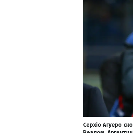
Серхіо Агуеро ск
Реалом. Аргентин