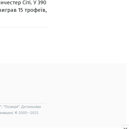
естер Сіті. У 390
виграв 15 трофеїв,
", "Позиція". Детальніше
захищені. © 2005—2021,