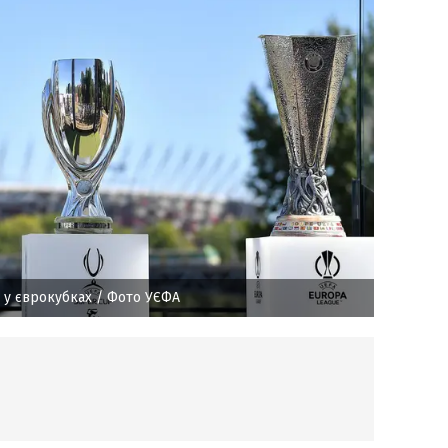
 у єврокубках
/ Фото УЄФА