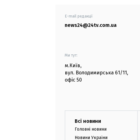
E-mail редакції
news24@24tv.com.ua
Ми тут:
м.Київ
,
вул. Володимирська
61/11,
офіс
50
Всі новини
Головні новини
Новини України