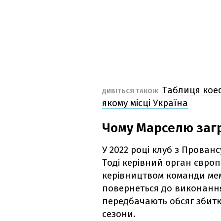
Таблиця коефі
ДИВІТЬСЯ ТАКОЖ
якому місці Україна
Чому Марселю загр
У 2022 році клуб з Прован
Тоді керівний орган євро
керівництвом команди ме
повернеться до виконання
передбачають обсяг збиткі
сезони.