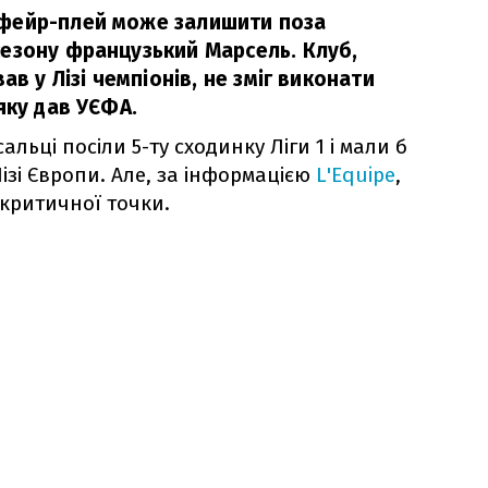
фейр-плей може залишити поза
езону французький Марсель. Клуб,
ав у Лізі чемпіонів, не зміг виконати
яку дав УЄФА.
льці посіли 5-ту сходинку Ліги 1 і мали б
ізі Європи. Але, за інформацією
L'Equipe
,
 критичної точки.