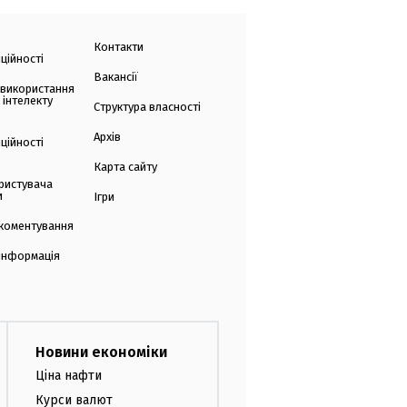
Контакти
ційності
Вакансії
 використання
 інтелекту
Структура власності
Архів
ційності
Карта сайту
ристувача
и
Ігри
коментування
 інформація
Новини економіки
Ціна нафти
Курси валют