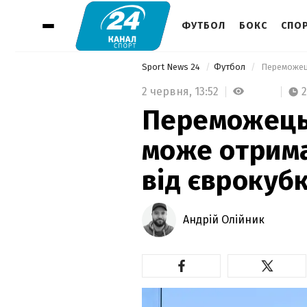
ФУТБОЛ
БОКС
СПОР
Sport News 24
Футбол
 Переможець
2 червня,
13:52
2
Переможець 
може отрима
від єврокубк
Андрій Олійник