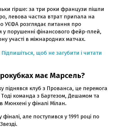
льки гірше: за три роки французи пішли
євро, левова частка втрат припала на
дно УЄФА розглядає питання про
 у порушенні фінансового фейр-плей,
ну участі в міжнародних матчах.
Підпишіться, щоб не загубити і читати
врокубках має Марсель?
у піднявся клуб з Прованса, це перемога
ці. Тоді команда з Бартезом, Дешамом та
в Мюнхені у фіналі Мілан.
 фіналі, але поступився у 1991 році по
Звезді.