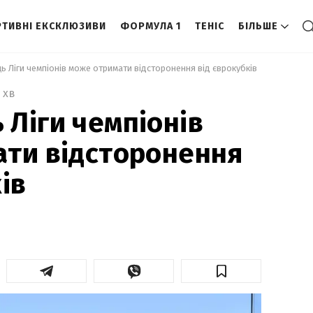
ТИВНІ ЕКСКЛЮЗИВИ
ФОРМУЛА 1
ТЕНІС
БІЛЬШЕ
 Ліги чемпіонів може отримати відсторонення від єврокубків 
 хв
Ліги чемпіонів
ти відсторонення
ів