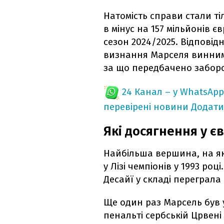
Натомість справи стали ті
в мінус на 157 мільйонів 
сезон 2024/2025. Відпові
визнання Марселя винним
за що передбачено заборо
24 Канал – у WhatsApp
перевірені новини
Додати
Які досягнення у є
Найбільша вершина, на як
у Лізі чемпіонів у 1993 ро
Десайї у складі переграла 
Ще один раз Марсель був у
пенальті сербській Црвені 