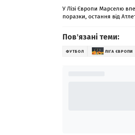
У Лізі Європи Марселю впе
поразки, остання від Атлет
Повʼязані теми:
ФУТБОЛ
ЛІГА ЄВРОПИ