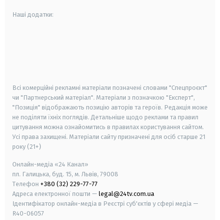
Наші додатки:
android
apple
smart tv
samsung smart tv
Всі комерційні рекламні матеріали позначені словами "Спецпроєкт"
чи "Партнерський матеріал". Матеріали з позначкою "Експерт",
"Позиція" відображають позицію авторів та героїв. Редакція може
не поділяти їхніх поглядів. Детальніше щодо реклами та правил
цитування можна ознайомитись в правилах користування сайтом.
Усі права захищені.
Матеріали сайту призначені для осіб старше
21
року (21+)
Онлайн-медіа «24 Канал»
пл. Галицька, буд. 15, м. Львів, 79008
Телефон
+380 (32) 229-77-77
Адреса електронної пошти —
legal@24tv.com.ua
Ідентифікатор онлайн-медіа в Реєстрі суб'єктів у сфері медіа —
R40-06057