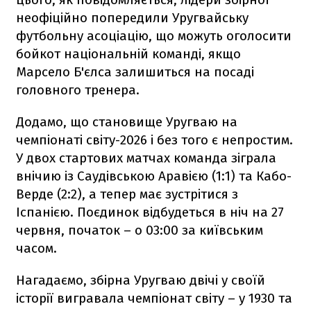
неофіційно попередили Уругвайську
футбольну асоціацію, що можуть оголосити
бойкот національній команді, якщо
Марсело Б'єлса залишиться на посаді
головного тренера.
Додамо, що становище Уругваю на
чемпіонаті світу-2026 і без того є непростим.
У двох стартових матчах команда зіграла
внічию із Саудівською Аравією (1:1) та Кабо-
Верде (2:2), а тепер має зустрітися з
Іспанією. Поєдинок відбудеться в ніч на 27
червня, початок – о 03:00 за київським
часом.
Нагадаємо, збірна Уругваю двічі у своїй
історії вигравала чемпіонат світу – у 1930 та