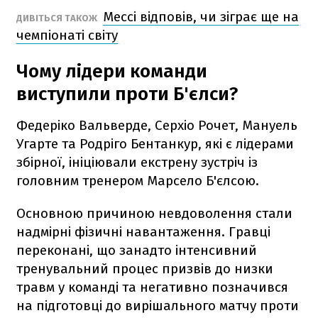
Мессі відповів, чи зіграє ще на
ДИВІТЬСЯ ТАКОЖ
чемпіонаті світу
Чому лідери команди
виступили проти Б'єлси?
Федеріко Вальверде, Серхіо Рочет, Мануель
Угарте та Родріго Бентанкур, які є лідерами
збірної, ініціювали екстрену зустріч із
головним тренером Марсело Б'єлсою.
Основною причиною невдоволення стали
надмірні фізичні навантаження. Гравці
переконані, що занадто інтенсивний
тренувальний процес призвів до низки
травм у команді та негативно позначився
на підготовці до вирішального матчу проти