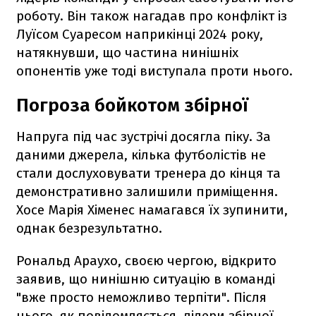
роботу. Він також нагадав про конфлікт із
Луїсом Суаресом наприкінці 2024 року,
натякнувши, що частина нинішніх
опонентів уже тоді виступала проти нього.
Погроза бойкотом збірної
Напруга під час зустрічі досягла піку. За
даними джерела, кілька футболістів не
стали дослуховувати тренера до кінця та
демонстративно залишили приміщення.
Хосе Марія Хіменес намагався їх зупинити,
однак безрезультатно.
Рональд Араухо, своєю чергою, відкрито
заявив, що нинішню ситуацію в команді
"вже просто неможливо терпіти". Після
цього, як повідомляється, лідери збірної