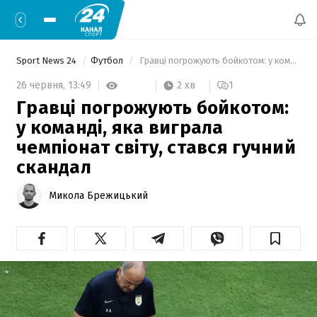
Sport News 24
Футбол
 Гравці погрожують бойкотом: у команді, яка виграла чемпіонат світу, стався гучний скандал 
2 хв
26 червня,
13:49
1
Гравці погрожують бойкотом:
у команді, яка виграла
чемпіонат світу, стався гучний
скандал
Микола Брежицький