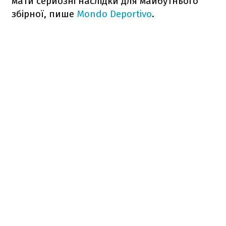
мати серйозні наслідки для майбутнього
збірної, пише
Mondo Deportivo
.