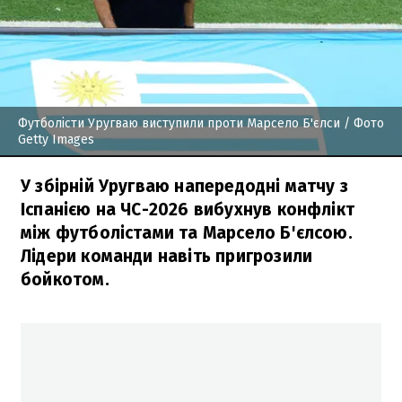
Футболісти Уругваю виступили проти Марсело Б'єлси
/ Фото
Getty Images
У збірній Уругваю напередодні матчу з
Іспанією на ЧС-2026 вибухнув конфлікт
між футболістами та Марсело Б'єлсою.
Лідери команди навіть пригрозили
бойкотом.