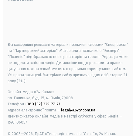
android
apple
smart tv
samsung smart tv
Всі комерційні рекламні матеріали позначені словами "Спецпроєкт"
чи "Партнерський матеріал". Матеріали з позначкою "Експерт",
"Позиція" відображають позицію авторів та героїв. Редакція може
не поділяти їхніх поглядів. Детальніше щодо реклами та правил
цитування можна ознайомитись в правилах користування сайтом.
Усі права захищені.
Матеріали сайту призначені для осіб старше
21
року (21+)
Онлайн-медіа «24 Канал»
пл. Галицька, буд. 15, м. Львів, 79008
Телефон
+380 (32) 229-77-77
Адреса електронної пошти —
legal@24tv.com.ua
Ідентифікатор онлайн-медіа в Реєстрі суб'єктів у сфері медіа —
R40-06057
© 2005—2026,
ПрАТ «Телерадіокомпанія "Люкс"», 24 Канал.