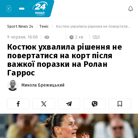
Sport News 24
Теніс
 Костюк ухвалила рішення не повертатися на корт після важкої поразки на Ролан Гаррос 
2 хв
9 червня,
16:06
3
Костюк ухвалила рішення не
повертатися на корт після
важкої поразки на Ролан
Гаррос
Микола Брежицький