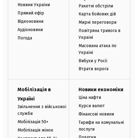
Новини України
Ракетні обстріли
Прямий ефір
Карта бойових дій
Відеоновини
Мирні переговори
Аудіоновини
Повітряна тривога в
Україні
Погода
Масована атака по
Україні
Вибухи у Росії
Втрати ворога
Мобілізація в
Новини економіки
Ціна нафти
Україні
Курси валют
Звільнення з військової
служби
Фінансові новини
Мобілізація 50+
Тарифи на комунальні
послуги
Мобілізація жінок
Податки