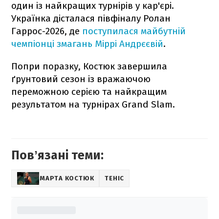
один із найкращих турнірів у кар'єрі.
Українка дісталася півфіналу Ролан
Гаррос-2026, де
поступилася майбутній
чемпіонці змагань Міррі Андрєєвій
.
Попри поразку, Костюк завершила
ґрунтовий сезон із вражаючою
переможною серією та найкращим
результатом на турнірах Grand Slam.
Повʼязані теми:
МАРТА КОСТЮК
ТЕНІС