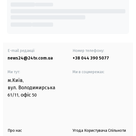
E-mail редакції
Номер телефону:
news24@24tv.com.ua
+38 044 390 5077
Ми тут:
Ми в соцмережах:
м.Київ
,
вул. Володимирська
офіс
61/11,
50
Про нас
Угода Користувача Спільноти