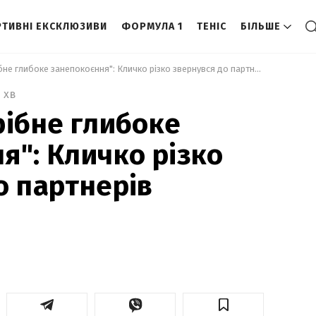
ТИВНІ ЕКСКЛЮЗИВИ
ФОРМУЛА 1
ТЕНІС
БІЛЬШЕ
 "Нам не потрібне глибоке занепокоєння": Кличко різко звернувся до партнерів України 
2 хв
рібне глибоке
я": Кличко різко
о партнерів