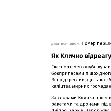
Помер перши
ДИВІТЬСЯ ТАКОЖ
Як Кличко відреагу
Ексспортсмен опублікував
боєприпасами пішохідного
Він підкреслив, що така 
каліцтва мирних громадян
За словами Кличка, під ч
ракетами та дронами під 
Дніпро, Харків, Запоріжжя