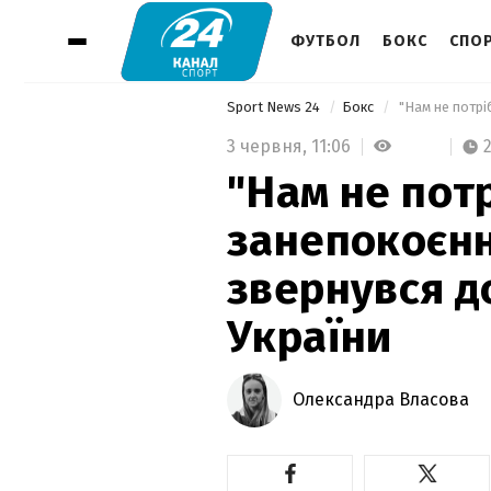
ФУТБОЛ
БОКС
СПОР
Sport News 24
Бокс
3 червня,
11:06
"Нам не пот
занепокоєнн
звернувся д
України
Олександра Власова