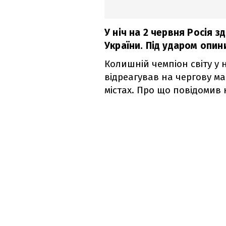
У ніч на 2 червня Росія з
України. Під ударом опини
Колишній чемпіон світу у
відреагував на чергову ма
містах. Про що повідомив 