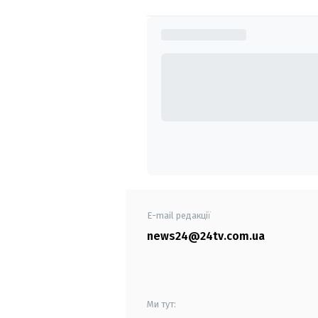
E-mail редакції
news24@24tv.com.ua
Ми тут: