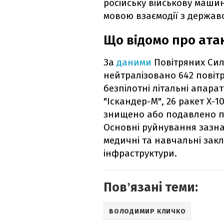
російську військову маши
мовою взаємодії з держав
Що відомо про атак
За
даними
Повітряних Сил 
нейтралізовано 642 повітря
безпілотні літальні апара
"Іскандер-М", 26 ракет Х-1
знищено або подавлено по
Основні руйнування зазна
медичні та навчальні закл
інфраструктури.
Повʼязані теми:
ВОЛОДИМИР КЛИЧКО