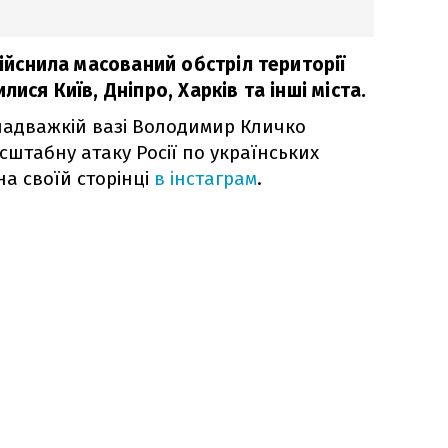
дійснила масований обстріл території
лися Київ, Дніпро, Харків та інші міста.
 надважкій вазі Володимир Кличко
сштабну атаку Росії по українських
на своїй сторінці
в інстаграм
.