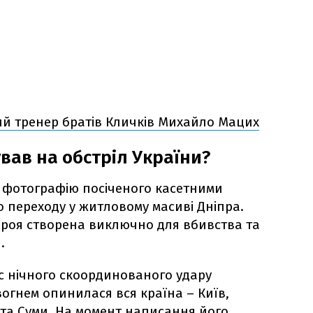
й тренер братів Кличків Михайло Мацих
вав на обстріл України?
 фотографію посіченого касетними
 переходу у житловому масиві Дніпра.
зброя створена виключно для вбивства та
.
ас нічного скоординованого удару
вогнем опинилася вся країна – Київ,
 та Суми. На момент написання його