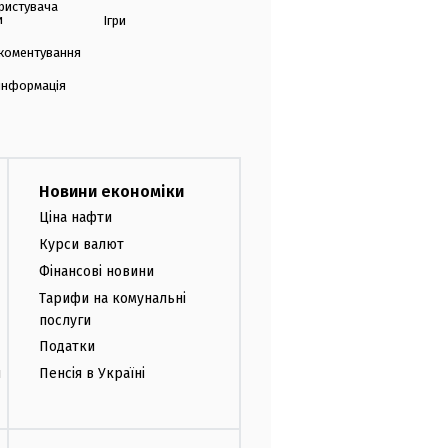
ристувача
и
Ігри
коментування
 інформація
Новини економіки
Ціна нафти
Курси валют
Фінансові новини
Тарифи на комунальні
послуги
Податки
и
Пенсія в Україні