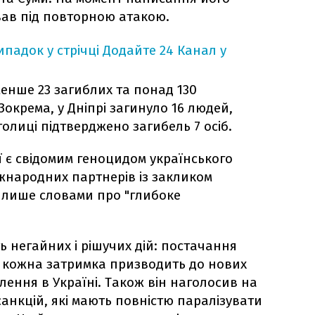
ав під повторною атакою.
падок у стрічці
Додайте 24 Канал у
енше 23 загиблих та понад 130
Зокрема, у Дніпрі загинуло 16 людей,
толиці підтверджено загибель 7 осіб.
ії є свідомим геноцидом українського
іжнародних партнерів із закликом
лише словами про "глибоке
ть негайних і рішучих дій: постачання
е кожна затримка призводить до нових
ення в Україні. Також він наголосив на
анкцій, які мають повністю паралізувати