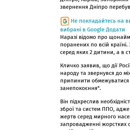
звернення Дніпро перебув
Не покладайтесь на ви
вибрані в Google
Додати
Наразі відомо про щонайм
поранених по всій країні. 
серед яких 2 дитини, а в с
Кличко заявив, що дії Рос
народу та звернувся до м
припинити обмежуватися 
занепокоєння".
Він підкреслив необхідніс
зброї та систем ППО, адж
жертв серед мирного насел
запровадженні жорстких с