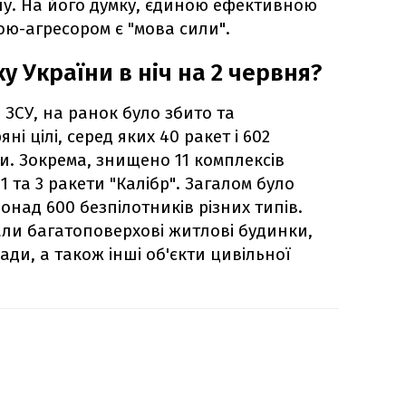
ну. На його думку, єдиною ефективною
ою-агресором є "мова сили".
у України в ніч на 2 червня?
ЗСУ, на ранок було збито та
ні цілі, серед яких 40 ракет і 602
ти. Зокрема, знищено 11 комплексів
01 та 3 ракети "Калібр". Загалом було
над 600 безпілотників різних типів.
ли багатоповерхові житлові будинки,
ади, а також інші об'єкти цивільної