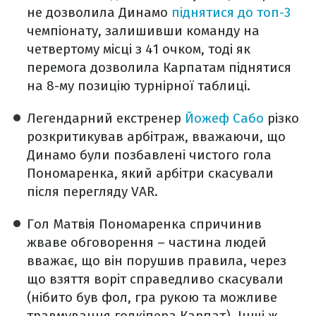
не дозволила Динамо
піднятися до топ-3
чемпіонату, залишивши команду на
четвертому місці з 41 очком, тоді як
перемога дозволила Карпатам піднятися
на 8-му позицію турнірної таблиці.
Легендарний екстренер
Йожеф Сабо
різко
розкритикував арбітраж, вважаючи, що
Динамо були позбавлені чистого гола
Пономаренка, який арбітри скасували
після перегляду VAR.
Гол Матвія Пономаренка спричинив
жваве обговорення – частина людей
вважає, що він порушив правила, через
що взяття воріт справедливо скасували
(нібито був фол, гра рукою та можливе
травмування голкіпера Карпат). Інші ж