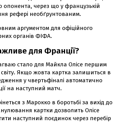
о опонента, через що у французькій
ння рефері необґрунтованим.
овним аргументом для офіційного
них органів ФІФА.
ажливе для Франції?
гваю стало для Майкла Олісе першим
 світу. Якщо жовта картка залишиться в
редження у чвертьфіналі автоматично
ії на наступний матч.
інеться з Марокко в боротьбі за вихід до
анулювання картки дозволить Олісе
стити наступний поєдинок через перебір