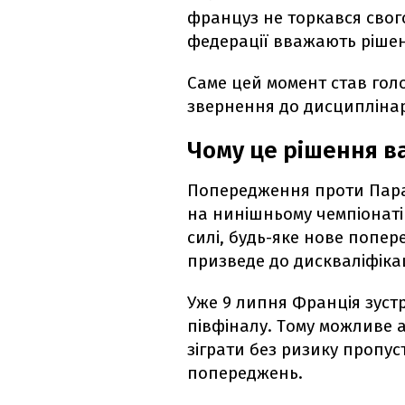
француз не торкався свог
федерації вважають ріше
Саме цей момент став гол
звернення до дисциплінар
Чому це рішення в
Попередження проти Пара
на нинішньому чемпіонаті
силі, будь-яке нове попе
призведе до дискваліфікац
Уже 9 липня Франція зустр
півфіналу. Тому можливе 
зіграти без ризику пропу
попереджень.