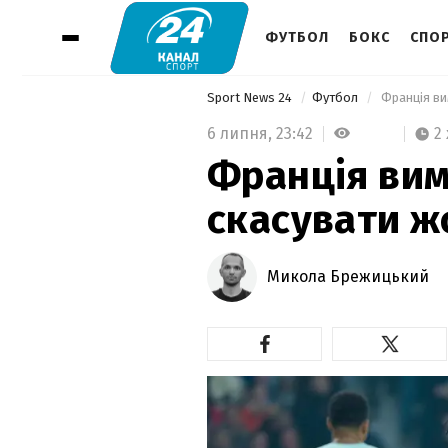
ФУТБОЛ
БОКС
СПОР
Sport News 24
Футбол
 Франція ви
6 липня,
23:42
2
Франція ви
скасувати ж
Микола Брежицький