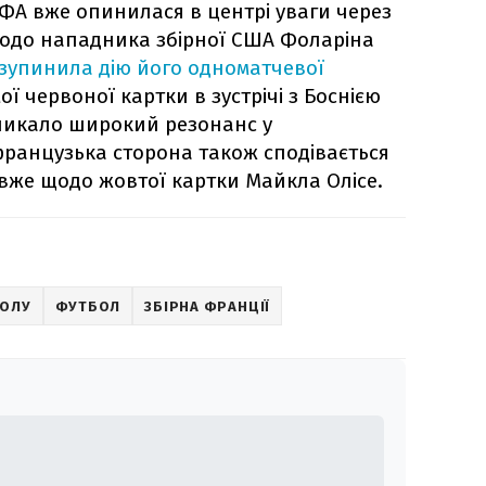
А вже опинилася в центрі уваги через
одо нападника збірної США Фоларіна
изупинила дію його одноматчевої
ої червоної картки в зустрічі з Боснією
ликало широкий резонанс у
 французька сторона також сподівається
 вже щодо жовтої картки Майкла Олісе.
БОЛУ
ФУТБОЛ
ЗБІРНА ФРАНЦІЇ