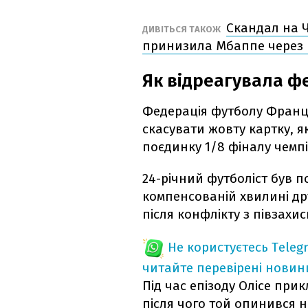
Скандал на Ч
ДИВІТЬСЯ ТАКОЖ
принизила Мбаппе через 
Як відреагувала ф
Федерація футболу Франці
скасувати жовту картку, я
поєдинку 1/8 фіналу чемпі
24-річний футболіст був 
компенсованій хвилині др
після конфлікту з півзах
Не користуєтесь Teleg
читайте перевірені новин
Під час епізоду Олісе при
після чого той опинився 