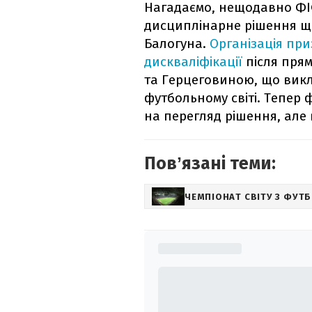
Нагадаємо, нещодавно ФІФ
дисциплінарне рішення щ
Балогуна.
Організація пр
дискваліфікації
після прям
та Герцеговиною, що вик
футбольному світі. Тепер
на перегляд рішення, але
Повʼязані теми:
ЧЕМПІОНАТ СВІТУ З ФУТ