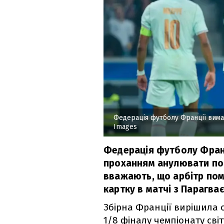
Федерація футболу Франції вима
Images
Федерація футболу Франц
проханням анулювати по
вважають, що арбітр пом
картку в матчі з Парагває
Збірна Франції вирішила 
1/8 фіналу чемпіонату світ