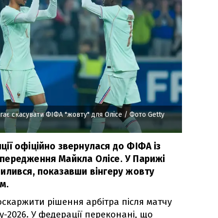
гає скасувати ФІФА "жовту" для Олісе
/ Фото Getty
ії офіційно звернулася до ФІФА із
передження Майкла Олісе. У Парижі
илився, показавши вінгеру жовту
м.
оскаржити рішення арбітра після матчу
у-2026. У федерації переконані, що