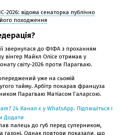
С-2026: відома сенаторка публічно
його походження
едерація?
ї звернулася до ФІФА з проханням
ку вінгер Майкл Олісе отримав у
онату світу-2026 проти Парагваю.
попереджений уже на сьомій
угого тайму. Арбітр покарав француза
исником Парагваю Матіасом Галарсою.
ram?
24 Канал є у WhatsApp. Підпишіться і
и
Додати
клав палець до губ перед суперником,
на газоні. Однак повтори показали, що