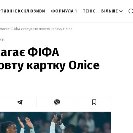
ТИВНІ ЕКСКЛЮЗИВИ
ФОРМУЛА 1
ТЕНІС
БІЛЬШЕ
магає ФІФА скасувати жовту картку Олісе 
 хв
магає ФІФА
овту картку Олісе