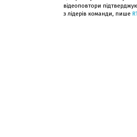
відеоповтори підтверджую
з лідерів команди, пише
R