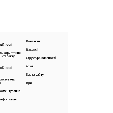
Контакти
ційності
Вакансії
 використання
 інтелекту
Структура власності
Архів
ційності
Карта сайту
ристувача
и
Ігри
коментування
 інформація