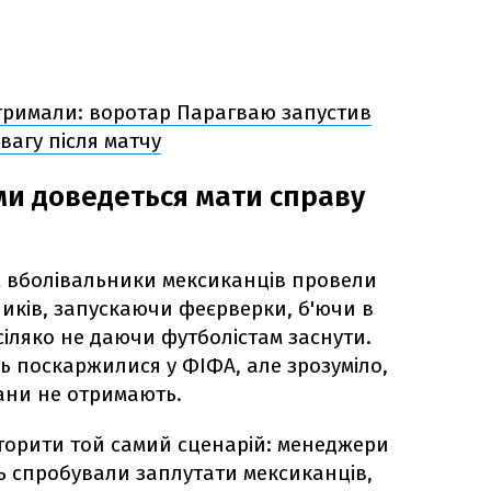
тримали: воротар Парагваю запустив
вагу після матчу
и доведеться мати справу
м вболівальники мексиканців провели
ників, запускаючи феєрверки, б'ючи в
сіляко не даючи футболістам заснути.
ь поскаржилися у ФІФА, але зрозуміло,
ни не отримають.
торити той самий сценарій: менеджери
іть спробували заплутати мексиканців,