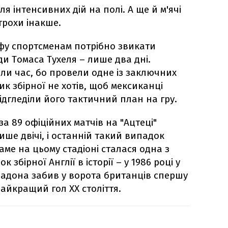
я інтенсивних дій на полі. А ще й м'ячі
трохи інакше.
фу спортсменам потрібно звикати
ди Томаса Тухеля – лише два дні.
рали час, бо провели одне із заключних
к збірної не хотів, щоб мексиканці
ідгледіли його тактичний план на гру.
а 89 офіційних матчів на "Ацтеці"
ше двічі, і останній такий випадок
 саме на цьому стадіоні сталася одна з
збірної Англії в історії – у 1986 році у
арадона забив у ворота британців спершу
найкращий гол XX століття.