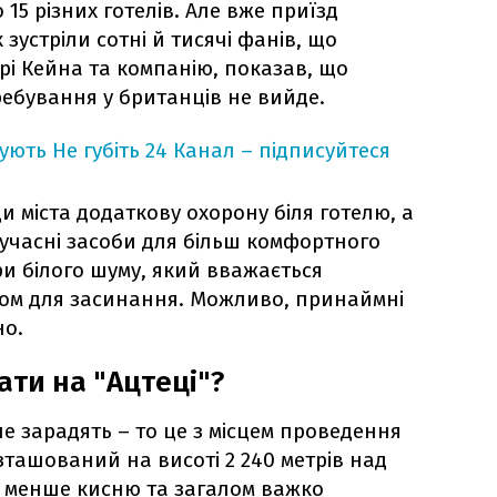
5 різних готелів. Але вже приїзд
 зустріли сотні й тисячі фанів, що
і Кейна та компанію, показав, що
ребування у британців не вийде.
кують
Не губіть 24 Канал – підписуйтеся
и міста додаткову охорону біля готелю, а
учасні засоби для більш комфортного
ри білого шуму, який вважається
ом для засинання. Можливо, принаймні
но.
ати на "Ацтеці"?
 не зарадять – то це з місцем проведення
озташований на висоті 2 240 метрів над
о менше кисню та загалом важко