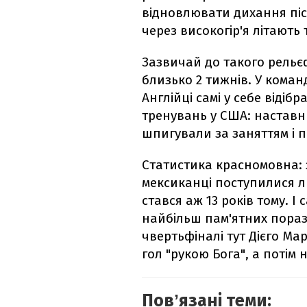
відновлювати дихання післ
через високогір'я літають 
Зазвичай до такого рельє
близько 2 тижнів. У коман
Англійці самі у себе відіб
тренувань у США: наставни
шпигували за заняттям і п
Статистика красномовна: з
мексиканці поступилися ли
стався аж 13 років тому. І
найбільш пам'ятних поразок 
чвертьфіналі тут Дієго М
гол "рукою Бога", а потім 
Повʼязані теми: