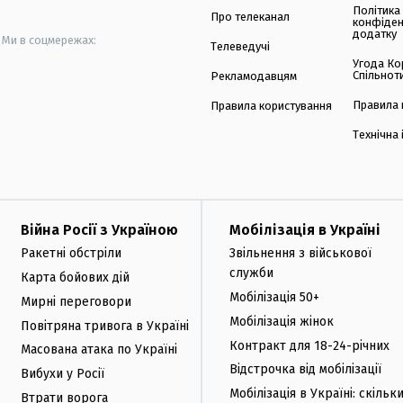
Політика
Про телеканал
конфіден
додатку
Ми в соцмережах:
Телеведучі
Угода Ко
Спільнот
Рекламодавцям
Правила 
Правила користування
Технічна
Війна Росії з Україною
Мобілізація в Україні
Ракетні обстріли
Звільнення з військової
служби
Карта бойових дій
Мобілізація 50+
Мирні переговори
Мобілізація жінок
Повітряна тривога в Україні
Контракт для 18-24-річних
Масована атака по Україні
Відстрочка від мобілізації
Вибухи у Росії
Мобілізація в Україні: скільк
Втрати ворога