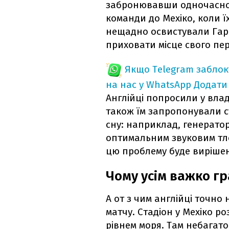
забронювавши одночасно 1
команди до Мехіко, коли їх
нещадно освистували Гарр
приховати місце свого пе
Якщо Telegram забло
на нас у WhatsApp
Додати
Англійці попросили у влад
також їм запропонували с
сну: наприклад, генерато
оптимальним звуковим тл
цю проблему буде виріше
Чому усім важко гр
А от з чим англійці точно
матчу. Стадіон у Мехіко р
рівнем моря. Там небагат