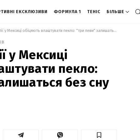
ТИВНІ ЕКСКЛЮЗИВИ
ФОРМУЛА 1
ТЕНІС
БІЛЬШЕ
 Збірній Англії у Мексиці обіцяють влаштувати пекло: "три леви" залишаться без сну та кисню 
хв
ії у Мексиці
аштувати пекло:
залишаться без сну