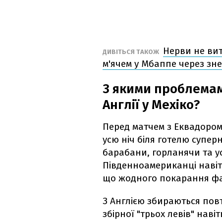
Нерви не ви
ДИВІТЬСЯ ТАКОЖ
м'ячем у Мбаппе через зне
З якими проблемам
Англії у Мехіко?
Перед матчем з Еквадоро
усю ніч біля готелю супер
барабани, горланячи та у
Південноамериканці навіт
що жодного покарання фа
З Англією збираються пов
збірної "трьох левів" нав