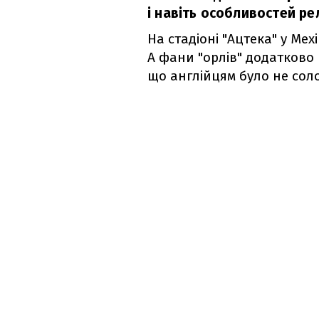
і навіть особливостей ре
На стадіоні "Ацтека" у Ме
А фани "орлів" додатково 
що англійцям було не со