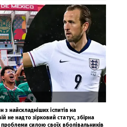
алу
ин з найскладніших іспитів на
вій не надто зірковий статус, збірна
 проблеми силою своїх вболівальників