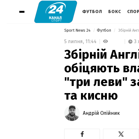
ФУТБОЛ
БОКС
СПОР
Sport News 24
Футбол
5 липня,
11:44
3 
Збірній Англ
обіцяють вл
"три леви" 
та кисню
Андрій Олійник