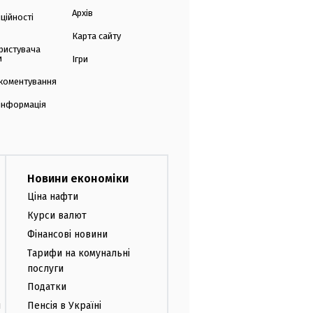
Архів
ційності
Карта сайту
ристувача
и
Ігри
коментування
 інформація
Новини економіки
Ціна нафти
Курси валют
Фінансові новини
Тарифи на комунальні
послуги
Податки
и
Пенсія в Україні