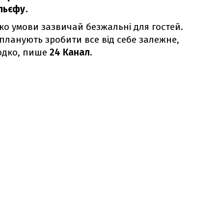
льєфу.
хіко умови зазвичай безжальні для гостей.
планують зробити все від себе залежне,
лодко, пише
24 Канал
.