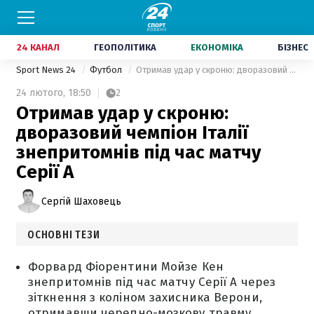
24 КАНАЛ
ГЕОПОЛІТИКА
ЕКОНОМІКА
БІЗНЕС
Sport News 24
Футбол
Отримав удар у скроню: дворазовий чемпіон Італії знепритомнів під час матчу Серії А
24 лютого,
18:50
2
Отримав удар у скроню:
дворазовий чемпіон Італії
знепритомнів під час матчу
Серії А
Сергій Шаховець
ОСНОВНІ ТЕЗИ
Форвард Фіорентини Мойзе Кен
знепритомнів під час матчу Серії А через
зіткнення з коліном захисника Верони,
отримавши черепно-мозкову травму.