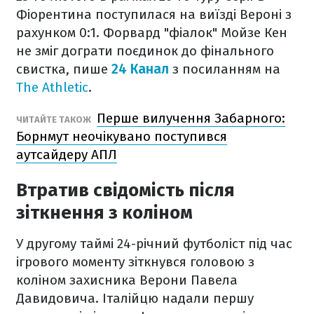
Фіорентина поступилася на виїзді Вероні з
рахунком 0:1. Форвард "фіалок" Мойзе Кен
не зміг дограти поєдинок до фінального
свистка, пише
24 Канал
з посиланням на
The Athletic
.
Перше вилучення Забарного:
ЧИТАЙТЕ ТАКОЖ
Борнмут неочікувано поступився
аутсайдеру АПЛ
Втратив свідомість після
зіткнення з коліном
У другому таймі 24-річний футболіст під час
ігрового моменту зіткнувся головою з
коліном захисника Верони Павела
Давидовича. Італійцю надали першу