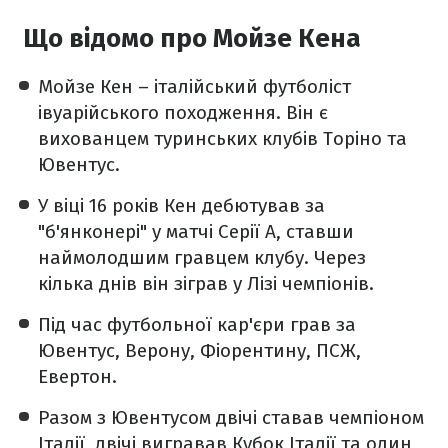
Що відомо про Мойзе Кена
Мойзе Кен – італійський футболіст
івуарійського походження. Він є
вихованцем туринських клубів Торіно та
Ювентус.
У віці 16 років Кен дебютував за
"б'янконері" у матчі Серії А, ставши
наймолодшим гравцем клубу. Через
кілька днів він зіграв у Лізі чемпіонів.
Під час футбольної кар'єри грав за
Ювентус, Верону, Фіорентину, ПСЖ,
Евертон.
Разом з Ювентусом двічі ставав чемпіоном
Італії, двічі вигравав Кубок Італії та один