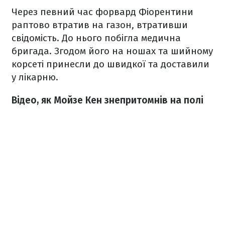
Через певний час форвард Фіорентини
раптово втратив на газон, втративши
свідомість. До нього побігла медична
бригада. Згодом його на ношах та шийному
корсеті принесли до швидкої та доставили
у лікарню.
Відео, як Мойзе Кен знепритомнів на полі