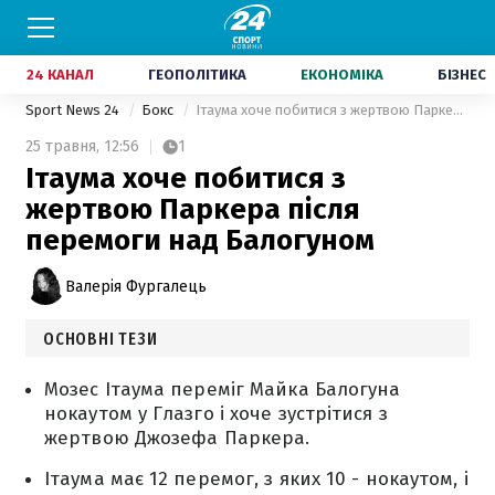
24 КАНАЛ
ГЕОПОЛІТИКА
ЕКОНОМІКА
БІЗНЕС
Sport News 24
Бокс
Ітаума хоче побитися з жертвою Паркера після перемоги над Балогуном
25 травня,
12:56
1
Ітаума хоче побитися з
жертвою Паркера після
перемоги над Балогуном
Валерія Фургалець
ОСНОВНІ ТЕЗИ
Мозес Ітаума переміг Майка Балогуна
нокаутом у Глазго і хоче зустрітися з
жертвою Джозефа Паркера.
Ітаума має 12 перемог, з яких 10 - нокаутом, і