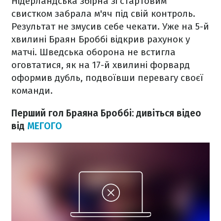
Нідерландська збірна зі стартовим
свистком забрала м'яч під свій контроль.
Результат не змусив себе чекати. Уже на 5-й
хвилині Браян Броббі відкрив рахунок у
матчі. Шведська оборона не встигла
оговтатися, як на 17-й хвилині форвард
оформив дубль, подвоївши перевагу своєї
команди.
Перший гол Браяна Броббі: дивіться відео
від
МЕГОГО