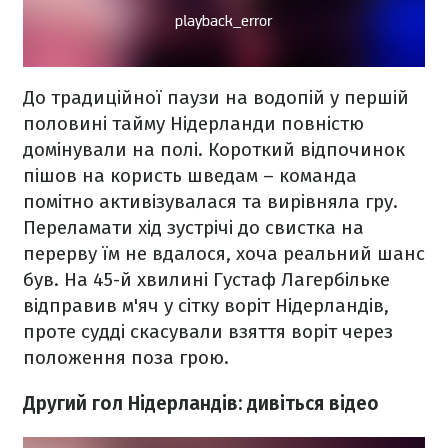
До традиційної паузи на водопій у першій
половині тайму Нідерланди повністю
домінували на полі. Короткий відпочинок
пішов на користь шведам – команда
помітно активізувалася та вирівняла гру.
Переламати хід зустрічі до свистка на
перерву їм не вдалося, хоча реальний шанс
був. На 45-й хвилині Густаф Лагербільке
відправив м'яч у сітку воріт Нідерландів,
проте судді скасували взяття воріт через
положення поза грою.
Другий гол Нідерландів: дивіться відео