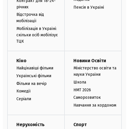
Контракт для 18-24-
річних
Пенсія в Україні
Відстрочка від
мобілізації
Мобілізація в Україні:
скільки осіб мобілізує
ТЦК
Кіно
Новини Освіти
Найцікавіші фільми
Міністерство освіти та
науки України
Українські фільми
Школа
Фільми на вечір
НМТ 2026
Комедії
Саморозвиток
Серіали
Навчання за кордоном
Нерухомість
Спорт