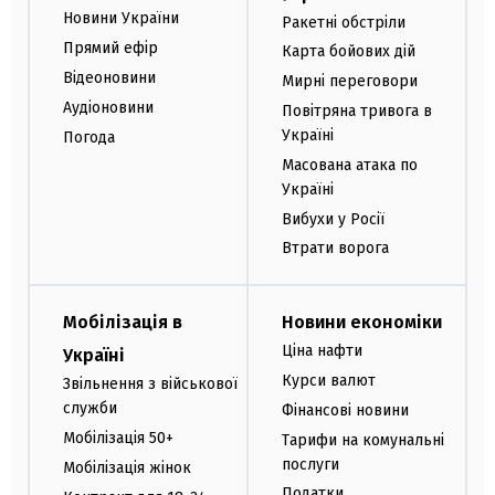
Новини України
Ракетні обстріли
Прямий ефір
Карта бойових дій
Відеоновини
Мирні переговори
Аудіоновини
Повітряна тривога в
Україні
Погода
Масована атака по
Україні
Вибухи у Росії
Втрати ворога
Мобілізація в
Новини економіки
Ціна нафти
Україні
Курси валют
Звільнення з військової
служби
Фінансові новини
Мобілізація 50+
Тарифи на комунальні
послуги
Мобілізація жінок
Податки