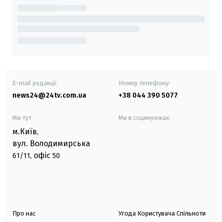
E-mail редакції
Номер телефону:
news24@24tv.com.ua
+38 044 390 5077
Ми тут:
Ми в соцмережах:
м.Київ
,
вул. Володимирська
офіс
61/11,
50
Про нас
Угода Користувача Спільноти