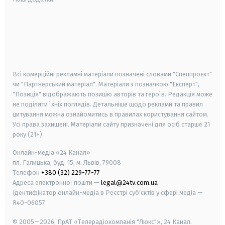
android
apple
smart tv
samsung smart tv
Всі комерційні рекламні матеріали позначені словами "Спецпроєкт"
чи "Партнерський матеріал". Матеріали з позначкою "Експерт",
"Позиція" відображають позицію авторів та героїв. Редакція може
не поділяти їхніх поглядів. Детальніше щодо реклами та правил
цитування можна ознайомитись в правилах користування сайтом.
Усі права захищені.
Матеріали сайту призначені для осіб старше
21
року (21+)
Онлайн-медіа «24 Канал»
пл. Галицька, буд. 15, м. Львів, 79008
Телефон
+380 (32) 229-77-77
Адреса електронної пошти —
legal@24tv.com.ua
Ідентифікатор онлайн-медіа в Реєстрі суб'єктів у сфері медіа —
R40-06057
© 2005—2026,
ПрАТ «Телерадіокомпанія "Люкс"», 24 Канал.