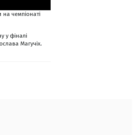
 на чемпіонаті
у у фіналі
ослава Магучіх.