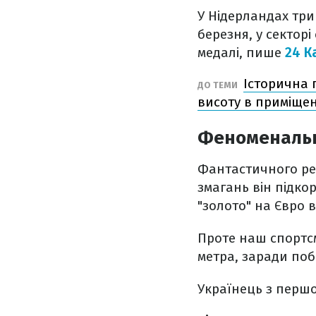
У Нідерландах три
березня, у секторі
медалі, пише
24 К
Історична 
ДО ТЕМИ
висоту в приміщен
Феноменальн
Фантастичного рез
змагань він підкор
"золото" на Євро в
Проте наш спортсм
метра, заради поб
Українець з першо