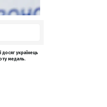
і досяг українець
оту медаль.