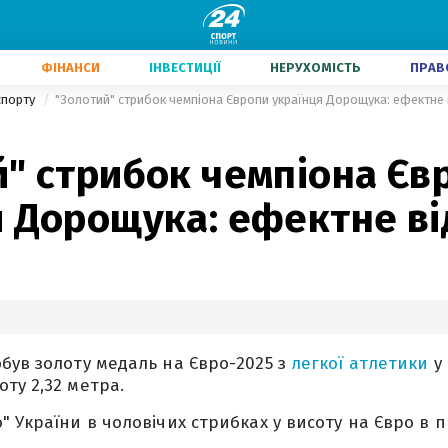
ФІНАНСИ
ІНВЕСТИЦІЇ
НЕРУХОМІСТЬ
ПРАВ
 спорту
"Золотий" стрибок чемпіона Європи українця Дорощука: ефектне 
й" стрибок чемпіона Єв
я Дорощука: ефектне ві
був золоту медаль на Євро-2025 з
легкої атлетики
у 
ту 2,32 метра.
" України в чоловічих стрибках у висоту на Євро в 