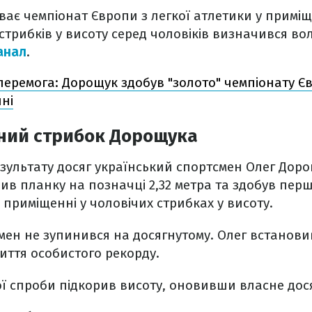
ває чемпіонат Європи з легкої атлетики у приміще
 стрибків у висоту серед чоловіків визначився во
анал
.
перемога: Дорощук здобув "золото" чемпіонату Євр
ні
ий стрибок Дорощука
ультату досяг український спортсмен Олег Дорощ
ив планку на позначці 2,32 метра та здобув перше
 приміщенні у чоловічих стрибках у висоту.
ен не зупинився на досягнутому. Олег встановив
иття особистого рекорду.
ї спроби підкорив висоту, оновивши власне дос