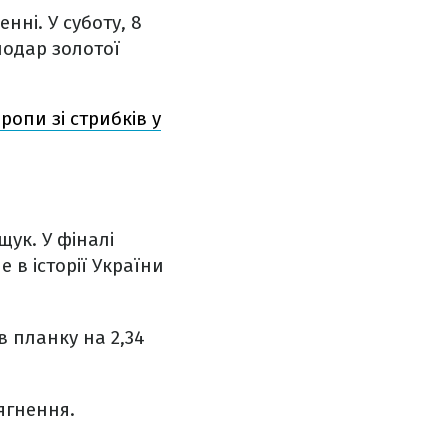
нні. У суботу, 8
лодар золотої
опи зі стрибків у
ук. У фіналі
 в історії України
 планку на 2,34
ягнення.