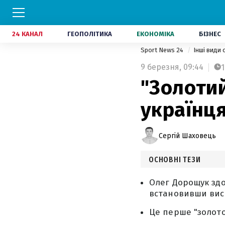
24 КАНАЛ
ГЕОПОЛІТИКА
ЕКОНОМІКА
БІЗНЕС
Sport News 24
Інші види
9 березня,
09:44
1
"Золоти
українц
Сергій Шаховець
ОСНОВНІ ТЕЗИ
Олег Дорощук здо
встановивши висо
Це перше "золото