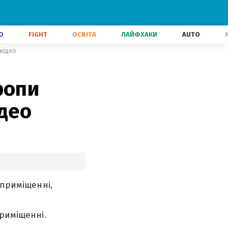
О
FIGHT
ОСВІТА
ЛАЙФХАКИ
AUTO
відео
ропи
део
приміщенні,
приміщенні.