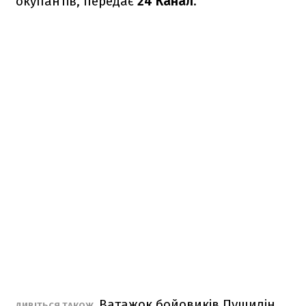
окупантів, передає
24 Канал
.
Ватажок бойовиків Пушилін
ДИВІТЬСЯ ТАКОЖ