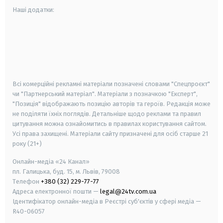
Наші додатки:
android
apple
smart tv
samsung smart tv
Всі комерційні рекламні матеріали позначені словами "Спецпроєкт"
чи "Партнерський матеріал". Матеріали з позначкою "Експерт",
"Позиція" відображають позицію авторів та героїв. Редакція може
не поділяти їхніх поглядів. Детальніше щодо реклами та правил
цитування можна ознайомитись в правилах користування сайтом.
Усі права захищені.
Матеріали сайту призначені для осіб старше
21
року (21+)
Онлайн-медіа «24 Канал»
пл. Галицька, буд. 15, м. Львів, 79008
Телефон
+380 (32) 229-77-77
Адреса електронної пошти —
legal@24tv.com.ua
Ідентифікатор онлайн-медіа в Реєстрі суб'єктів у сфері медіа —
R40-06057