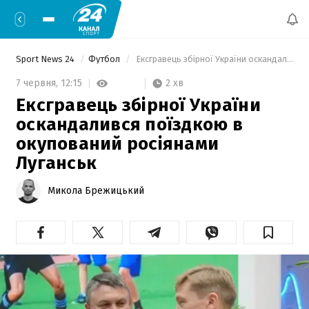
Sport News 24
Футбол
 Ексгравець збірної України оскандалився поїздкою в окупований росіянами Луганськ 
2 хв
7 червня,
12:15
Ексгравець збірної України
оскандалився поїздкою в
окупований росіянами
Луганськ
Микола Брежицький