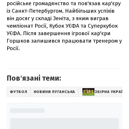
російське громадянство та пов'язав кар'єру
із Санкт-Петербургом. Найбільших успіхів
він досяг у складі Зеніта, з яким виграв
чемпіонат Росії, Кубок УЄФА та Суперкубок
УЄФА. Після завершення ігрової кар'єри
Горшков залишився працювати тренером у
Росії.
Повʼязані теми:
ФУТБОЛ
НОВИНИ ЛУГАНСЬКА
ЗБІРНА УКРАЇНИ