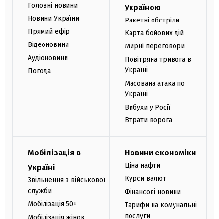
Головні новини
Україною
Новини України
Ракетні обстріли
Прямий ефір
Карта бойових дій
Відеоновини
Мирні переговори
Аудіоновини
Повітряна тривога в
Україні
Погода
Масована атака по
Україні
Вибухи у Росії
Втрати ворога
Мобілізація в
Новини економіки
Ціна нафти
Україні
Курси валют
Звільнення з військової
служби
Фінансові новини
Мобілізація 50+
Тарифи на комунальні
послуги
Мобілізація жінок