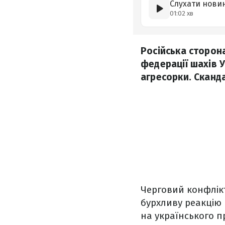
Слухати нови
01:02 хв
Російська сторон
федерації шахів У
агресорки. Сканд
Черговий конфлікт
бурхливу реакцію 
на українського п