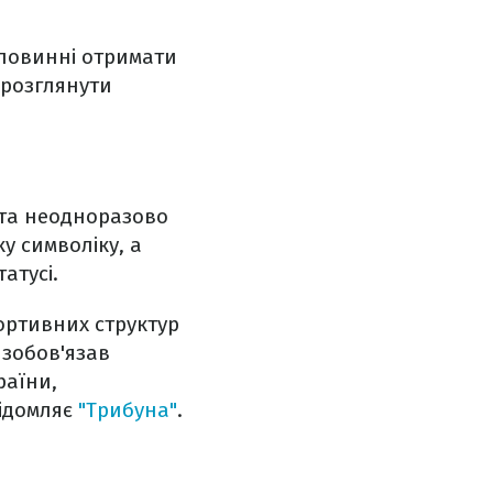
 повинні отримати
 розглянути
ота неодноразово
у символіку, а
атусі.
ортивних структур
 зобов'язав
раїни,
ідомляє
"Трибуна"
.