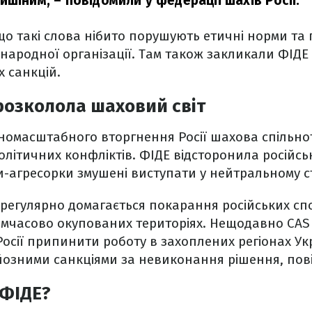
мишіним,
– повідомили у федерації шахів Росії.
що такі слова нібито порушують етичні норми та
жнародної організації. Там також закликали ФІДЕ
 санкцій.
розколола шаховий світ
вномасштабного вторгнення Росії шахова спільн
літичних конфліктів. ФІДЕ відсторонила російськ
-агресорки змушені виступати у нейтральному ст
а регулярно домагається покарання російських сп
тимчасово окупованих територіях. Нещодавно CAS
осії припинити роботу в захоплених регіонах Ук
озними санкціями за невиконання рішення, пов
 ФІДЕ?