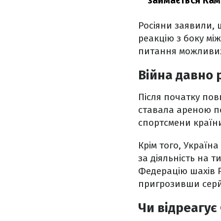
займається Ка
Росіяни заявили, 
реакцію з боку мі
питання можливих
Війна давно 
Після початку по
ставала ареною по
спортсмени країни
Крім того, Україн
за діяльність на 
Федерацію шахів Р
пригрозивши серй
Чи відреагує