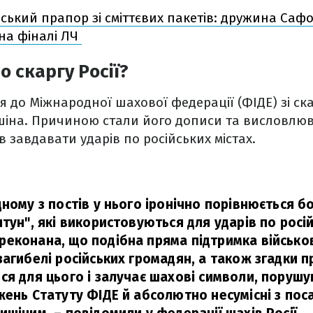
йський прапор зі сміттєвих пакетів: дружина Са
на фіналі ЛЧ
о скаргу Росії?
я до Міжнародної шахової федерації (ФІДЕ) зі ск
іна. Причиною стали його дописи та висловлюв
в завдавати ударів по російських містах.
ному з постів у нього іронічно порівнюється б
тун", які використовуються для ударів по росій
еконана, що подібна пряма підтримка військов
загибелі російських громадян, а також згадки п
ся для цього і залучає шахові символи, поруш
жень Статуту ФІДЕ й абсолютно несумісні з пос