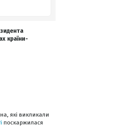
езидента
ах країни-
на, які викликали
і
поскаржилася