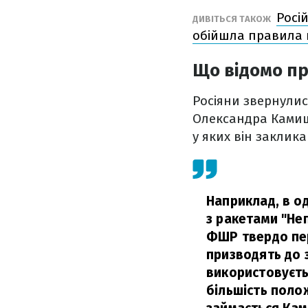
Росі
ДИВІТЬСЯ ТАКОЖ
обійшла правила 
Що відомо пр
Росіяни звернулис
Олександра Камиш
у яких він заклика
Наприклад, в од
з ракетами "Неп
ФШР твердо пер
призводять до 
використовуєть
більшість поло