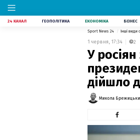
24 КАНАЛ
ГЕОПОЛІТИКА
ЕКОНОМІКА
БІЗНЕС
Sport News 24
Інші види
1 червня,
17:34
2
У росіян
президен
дійшло д
Микола Брежицьки