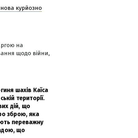
фонова курйозно
аргою на
ання щодо війни,
огиня шахів Каїса
ській території.
их дій, що
ро зброю, яка
ують переважну
адою, що