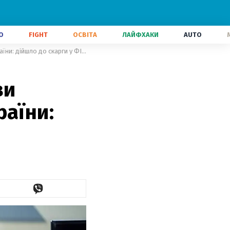
О
FIGHT
ОСВІТА
ЛАЙФХАКИ
AUTO
У росіян здали нерви через заяви президента федерації шахів України: дійшло до скарги у ФІДЕ
ви
раїни: