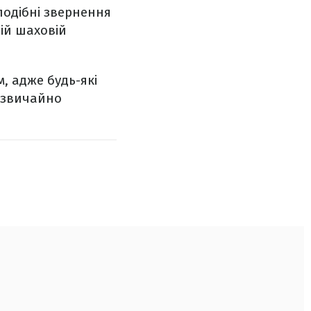
подібні звернення
ій шаховій
, адже будь-які
адзвичайно