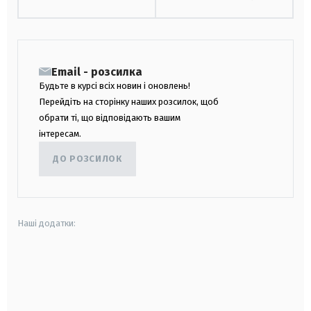
Email - розсилка
Будьте в курсі всіх новин і оновлень!
Перейдіть на сторінку наших розсилок, щоб
обрати ті, що відповідають вашим
інтересам.
ДО РОЗСИЛОК
Наші додатки:
android
apple
smart tv
samsung smart tv