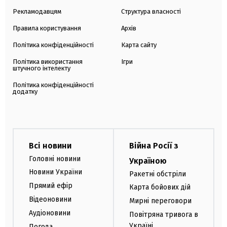
Рекламодавцям
Структура власності
Правила користування
Архів
Політика конфіденційності
Карта сайту
Політика використання
Ігри
штучного інтелекту
Політика конфіденційності
додатку
Всі новини
Війна Росії з
Головні новини
Україною
Новини України
Ракетні обстріли
Прямий ефір
Карта бойових дій
Відеоновини
Мирні переговори
Аудіоновини
Повітряна тривога в
Україні
Погода