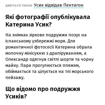
Усик відвідав Пентагон
ДИВІТЬСЯ ТАКОЖ
Які фотографії опублікувала
Катерина Усик?
На знімках зіркове подружжя позує на
іспанському узбережжі моря. Для
романтичної фотосесії Катерина обрала
молочну мінісукню з драпіруванням, а
Олександр одягнув світлі шорти та чорну
майку. Пара прогулюється пляжем,
обіймається та цілується на тлі морського
пейзажу.
Що відомо про подружжя
Усиків?