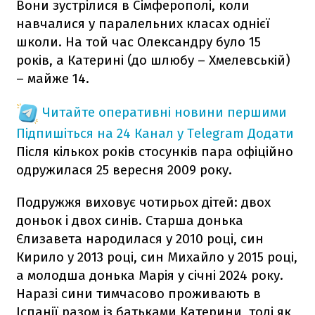
Вони зустрілися в Сімферополі, коли
навчалися у паралельних класах однієї
школи. На той час Олександру було 15
років, а Катерині (до шлюбу – Хмелевській)
– майже 14.
Читайте оперативні новини першими
Підпишіться на 24 Канал у Telegram
Додати
Після кількох років стосунків пара офіційно
одружилася 25 вересня 2009 року.
Подружжя виховує чотирьох дітей: двох
доньок і двох синів. Старша донька
Єлизавета народилася у 2010 році, син
Кирило у 2013 році, син Михайло у 2015 році,
а молодша донька Марія у січні 2024 року.
Наразі сини тимчасово проживають в
Іспанії разом із батьками Катерини, тоді як