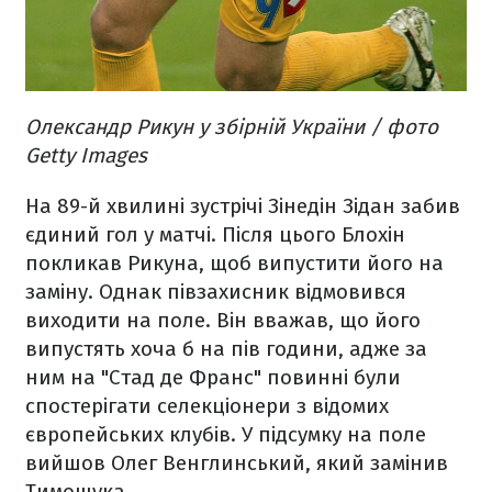
Олександр Рикун у збірній України / фото
Getty Images
На 89-й хвилині зустрічі Зінедін Зідан забив
єдиний гол у матчі. Після цього Блохін
покликав Рикуна, щоб випустити його на
заміну. Однак півзахисник відмовився
виходити на поле. Він вважав, що його
випустять хоча б на пів години, адже за
ним на "Стад де Франс" повинні були
спостерігати селекціонери з відомих
європейських клубів. У підсумку на поле
вийшов Олег Венглинський, який замінив
Тимощука.