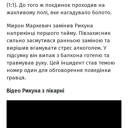
(1:1). До того ж поєдинок проходив на
жахливому полі, яке нагадувало болото.
Мирон Маркевич замінив Рикуна
наприкінці першого тайму. Півзахисник
сильно засмутився ранньою заміною та
вирішив вгамувати стрес алкоголем. У
підсумку він випав з балкона готелю та
травмував руку. Цей інцидент став темою
номер один для обговорення поведінки
гравця.
Відео Рикуна з лікарні