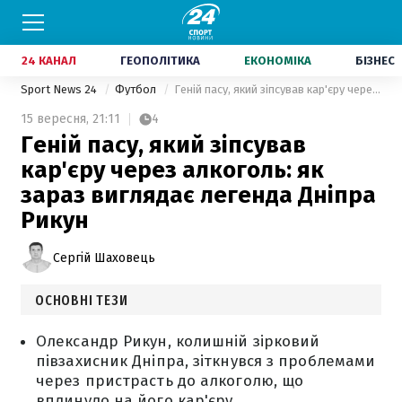
24 КАНАЛ
ГЕОПОЛІТИКА
ЕКОНОМІКА
БІЗНЕС
Sport News 24
Футбол
Геній пасу, який зіпсував кар'єру через алкоголь: як зараз виглядає легенда Дніпра Рикун
15 вересня,
21:11
4
Геній пасу, який зіпсував
кар'єру через алкоголь: як
зараз виглядає легенда Дніпра
Рикун
Сергій Шаховець
ОСНОВНІ ТЕЗИ
Олександр Рикун, колишній зірковий
півзахисник Дніпра, зіткнувся з проблемами
через пристрасть до алкоголю, що
вплинуло на його кар'єру.