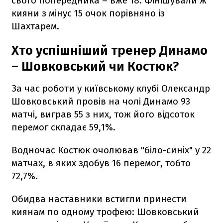
свого попередника – вже 18. Фінішували ж
кияни з мінус 15 очок порівняно із
Шахтарем.
Хто успішніший тренер Динамо
– Шовковський чи Костюк?
За час роботи у київському клубі Олександр
Шовковський провів на чолі Динамо 93
матчі, виграв 55 з них, тож його відсоток
перемог складає 59,1%.
Водночас Костюк очолював "біло-синіх" у 22
матчах, в яких здобув 16 перемог, тобто
72,7%.
Обидва наставники встигли принести
киянам по одному трофею: Шовковський