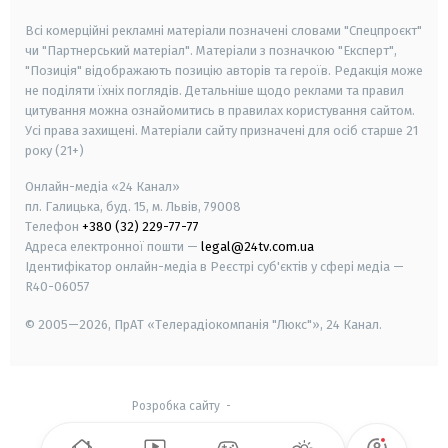
Всі комерційні рекламні матеріали позначені словами "Спецпроєкт"
чи "Партнерський матеріал". Матеріали з позначкою "Експерт",
"Позиція" відображають позицію авторів та героїв. Редакція може
не поділяти їхніх поглядів. Детальніше щодо реклами та правил
цитування можна ознайомитись в правилах користування сайтом.
Усі права захищені.
Матеріали сайту призначені для осіб старше
21
року (21+)
Онлайн-медіа «24 Канал»
пл. Галицька, буд. 15, м. Львів, 79008
Телефон
+380 (32) 229-77-77
Адреса електронної пошти —
legal@24tv.com.ua
Ідентифікатор онлайн-медіа в Реєстрі суб'єктів у сфері медіа —
R40-06057
© 2005—2026,
ПрАТ «Телерадіокомпанія "Люкс"», 24 Канал.
Розробка сайту
-