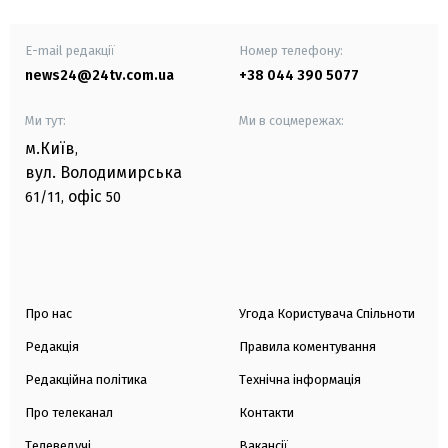
E-mail редакції
Номер телефону:
news24@24tv.com.ua
+38 044 390 5077
Ми тут:
Ми в соцмережах:
м.Київ
,
вул. Володимирська
офіс
61/11,
50
Про нас
Угода Користувача Спільноти
Редакція
Правила коментування
Редакційна політика
Технічна інформація
Про телеканал
Контакти
Телеведучі
Вакансії