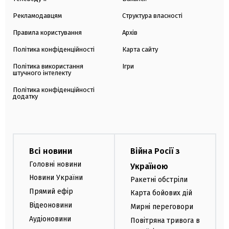
Рекламодавцям
Структура власності
Правила користування
Архів
Політика конфіденційності
Карта сайту
Політика використання
Ігри
штучного інтелекту
Політика конфіденційності
додатку
Всі новини
Війна Росії з
Головні новини
Україною
Новини України
Ракетні обстріли
Прямий ефір
Карта бойових дій
Відеоновини
Мирні переговори
Аудіоновини
Повітряна тривога в