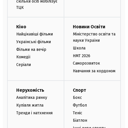
скільки осіб мобілізує
ТЦК
Кіно
Новини Освіти
Найцікавіші фільми
Міністерство освіти та
науки України
Українські фільми
Школа
Фільми на вечір
НМТ 2026
Комедії
Саморозвиток
Серіали
Навчання за кордоном
Нерухомість
Спорт
Аналітика ринку
Бокс
Купівля житла
Футбол
Тренди і натхнення
Теніс
Біатлон