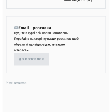
Інші види спорту
Email - розсилка
Будьте в курсі всіх новин і оновлень!
Перейдіть на сторінку наших розсилок, щоб
обрати ті, що відповідають вашим
інтересам.
ДО РОЗСИЛОК
Наші додатки:
android
apple
smart tv
samsung smart tv