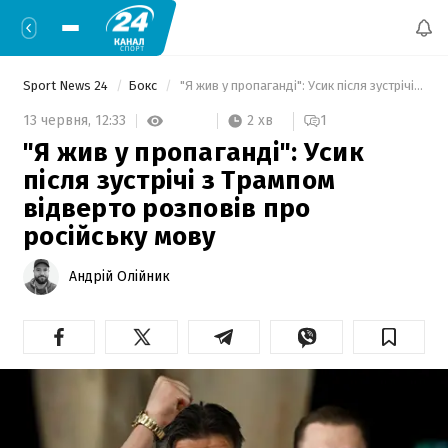
Sport News 24
Бокс
 "Я жив у пропаганді": Усик після зустрічі з Трампом відверто розповів про російську мову 
2 хв
13 червня,
12:33
1
"Я жив у пропаганді": Усик
після зустрічі з Трампом
відверто розповів про
російську мову
Андрій Олійник