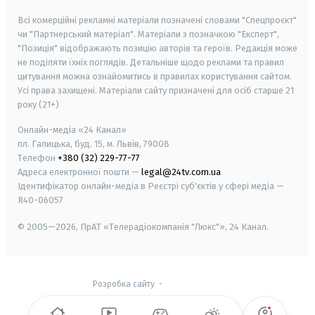
Всі комерційні рекламні матеріали позначені словами "Спецпроєкт"
чи "Партнерський матеріал". Матеріали з позначкою "Експерт",
"Позиція" відображають позицію авторів та героїв. Редакція може
не поділяти їхніх поглядів. Детальніше щодо реклами та правил
цитування можна ознайомитись в правилах користування сайтом.
Усі права захищені.
Матеріали сайту призначені для осіб старше
21
року (21+)
Онлайн-медіа «24 Канал»
пл. Галицька, буд. 15, м. Львів, 79008
Телефон
+380 (32) 229-77-77
Адреса електронної пошти —
legal@24tv.com.ua
Ідентифікатор онлайн-медіа в Реєстрі суб'єктів у сфері медіа —
R40-06057
© 2005—2026,
ПрАТ «Телерадіокомпанія "Люкс"», 24 Канал.
Розробка сайту
-