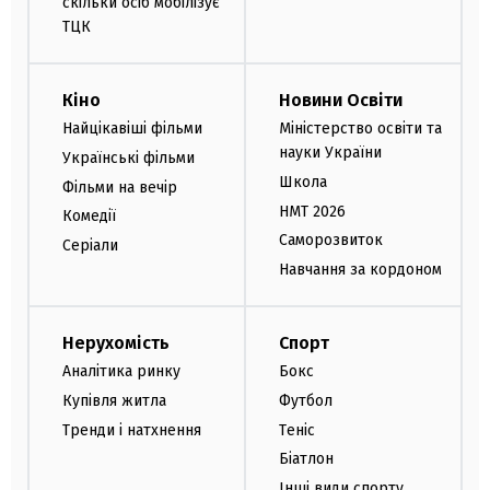
скільки осіб мобілізує
ТЦК
Кіно
Новини Освіти
Найцікавіші фільми
Міністерство освіти та
науки України
Українські фільми
Школа
Фільми на вечір
НМТ 2026
Комедії
Саморозвиток
Серіали
Навчання за кордоном
Нерухомість
Спорт
Аналітика ринку
Бокс
Купівля житла
Футбол
Тренди і натхнення
Теніс
Біатлон
Інші види спорту