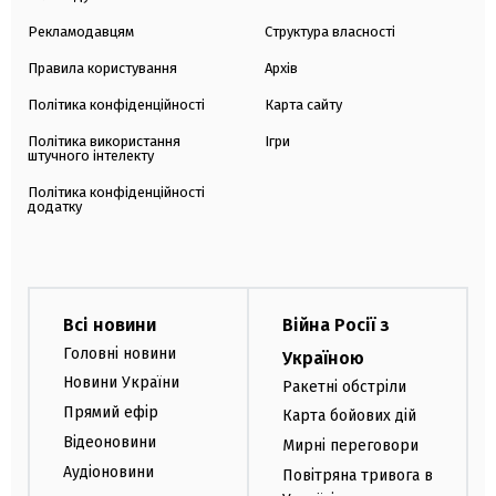
Рекламодавцям
Структура власності
Правила користування
Архів
Політика конфіденційності
Карта сайту
Політика використання
Ігри
штучного інтелекту
Політика конфіденційності
додатку
Всі новини
Війна Росії з
Головні новини
Україною
Новини України
Ракетні обстріли
Прямий ефір
Карта бойових дій
Відеоновини
Мирні переговори
Аудіоновини
Повітряна тривога в