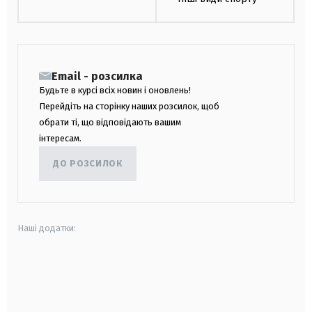
Email - розсилка
Будьте в курсі всіх новин і оновлень!
Перейдіть на сторінку наших розсилок, щоб
обрати ті, що відповідають вашим
інтересам.
ДО РОЗСИЛОК
Наші додатки:
android
apple
smart tv
samsung smart tv