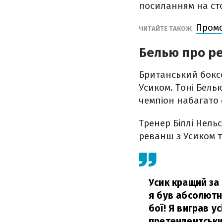
посиланням на ст
Промо
ЧИТАЙТЕ ТАКОЖ
Белью про р
Британський бокс
Усиком. Тоні Бель
чемпіон набагато 
Тренер Біллі Нель
реванш з Усиком т
Усик кращий за 
я був абсолютно
бої! Я виграв у
претендентськи