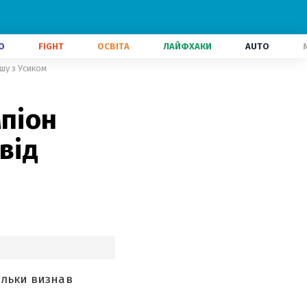
О
FIGHT
ОСВІТА
ЛАЙФХАКИ
AUTO
ншу з Усиком
мпіон
від
ільки визнав