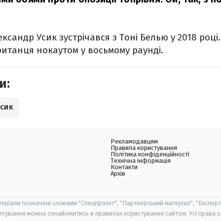
сандр Усик зустрічався з Тоні Белью у 2018 році.
ританця нокаутом у восьмому раунді.
и:
УСИК
Рекламодавцям
Правила користування
Політика конфіденційності
Технічна інформація
Контакти
Архів
теріали позначені словами "Спецпроєкт", "Партнерський матеріал", "Експерт
итування можна ознайомитись в правилах користування сайтом. Усі права 