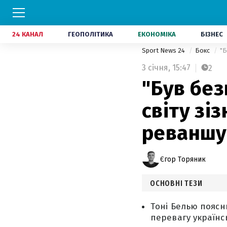
24 КАНАЛ
ГЕОПОЛІТИКА
ЕКОНОМІКА
БІЗНЕС
Sport News 24
Бокс
"Б
3 січня,
15:47
2
"Був без
світу зі
реваншу
Єгор Торяник
ОСНОВНІ ТЕЗИ
Тоні Белью поясн
перевагу українс