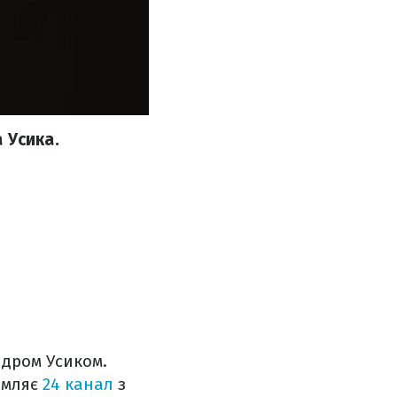
 Усика.
ндром Усиком.
омляє
24 канал
з