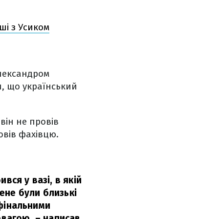
ші з Усиком
Олександром
и, що український
він не провів
овів фахівцю.
вся у вазі, в якій
мене були близькі
 фінальними
овагою,
– написав