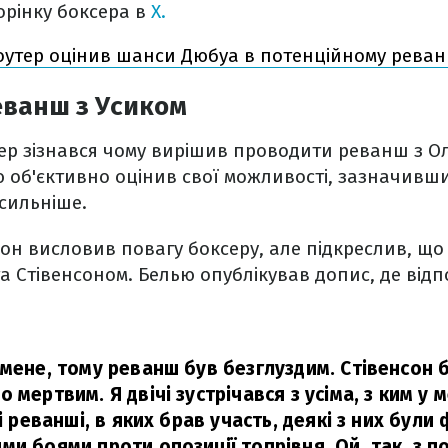
орінку боксера в
Х.
утер оцінив шанси Дюбуа в потенційному реван
еванш з Усиком
ер зізнався чому вирішив проводити реванш з 
ю об'єктивно оцінив свої можливості, зазначивш
сильніше.
сон висловив повагу боксеру, але підкреслив, що 
а Стівенсоном. Белью опублікував допис, де відп
мене, тому реванш був безглуздим. Стівенсон би
 мертвим. Я двічі зустрічався з усіма, з ким у 
сі реванші, в яких брав участь, деякі з них були
ми боями проти опозиції топрівня. Ой, так, з п