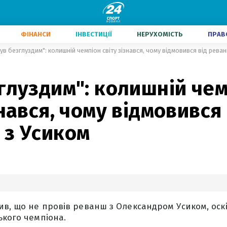
ФІНАНСИ
ІНВЕСТИЦІЇ
НЕРУХОМІСТЬ
ПРАВ
ув безглуздим": колишній чемпіон світу зізнався, чому відмовився від рева
глуздим": колишній че
знався, чому відмовився 
 з Усиком
ив, що не провів реванш з Олександром Усиком, оск
ького чемпіона.